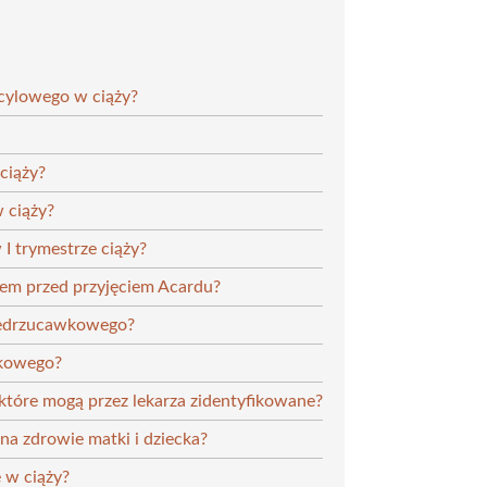
icylowego w ciąży?
ciąży?
 ciąży?
I trymestrze ciąży?
rzem przed przyjęciem Acardu?
rzedrzucawkowego?
wkowego?
które mogą przez lekarza zidentyfikowane?
a zdrowie matki i dziecka?
 w ciąży?