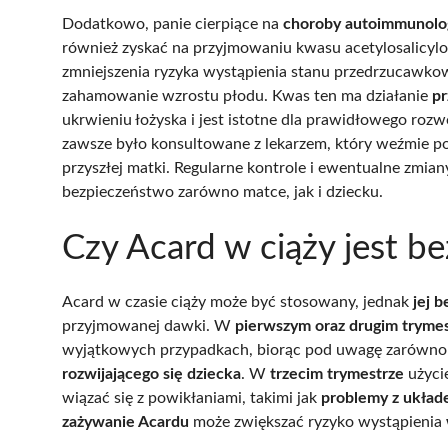
Dodatkowo, panie cierpiące na
choroby autoimmunolo
również zyskać na przyjmowaniu kwasu acetylosalicyl
zmniejszenia ryzyka wystąpienia stanu przedrzucawkow
zahamowanie wzrostu płodu. Kwas ten ma działanie
pr
ukrwieniu łożyska i jest istotne dla prawidłowego rozw
zawsze było konsultowane z lekarzem, który weźmie po
przyszłej matki. Regularne kontrole i ewentualne zmi
bezpieczeństwo zarówno matce, jak i dziecku.
Czy Acard w ciąży jest be
Acard w czasie ciąży może być stosowany, jednak
jej 
przyjmowanej dawki. W
pierwszym oraz drugim tryme
wyjątkowych przypadkach, biorąc pod uwagę zarówn
rozwijającego się dziecka
. W
trzecim trymestrze
użyci
wiązać się z powikłaniami, takimi jak
problemy z ukła
zażywanie Acardu
może zwiększać ryzyko wystąpienia