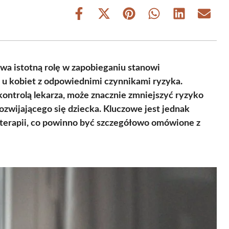
Share
Share
Share
Share
Share
Share
on
on
on
on
on
on
Facebook
X
Pinterest
WhatsApp
LinkedIn
Email
(Twitter)
ywa istotną rolę w zapobieganiu stanowi
 u kobiet z odpowiednimi czynnikami ryzyka.
 kontrolą lekarza, może znacznie zmniejszyć ryzyko
ozwijającego się dziecka. Kluczowe jest jednak
terapii, co powinno być szczegółowo omówione z