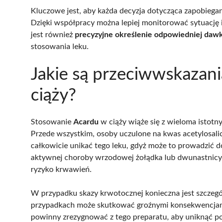
Kluczowe jest, aby każda decyzja dotycząca zapobiega
Dzięki współpracy można lepiej monitorować sytuację
jest również
precyzyjne określenie odpowiedniej daw
stosowania leku.
Jakie są przeciwwskazan
ciąży?
Stosowanie
Acardu
w ciąży wiąże się z wieloma istot
Przede wszystkim, osoby uczulone na kwas acetylosali
całkowicie unikać tego leku, gdyż może to prowadzić 
aktywnej choroby wrzodowej żołądka lub dwunastnicy 
ryzyko krwawień.
W przypadku skazy krwotocznej konieczna jest szczeg
przypadkach może skutkować groźnymi konsekwencjami
powinny zrezygnować z tego preparatu, aby uniknąć p