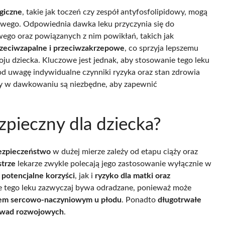
giczne
, takie jak toczeń czy zespół antyfosfolipidowy, mogą
owego. Odpowiednia dawka leku przyczynia się do
ego oraz powiązanych z nim powikłań, takich jak
zeciwzapalne i przeciwzakrzepowe
, co sprzyja lepszemu
oju dziecka. Kluczowe jest jednak, aby stosowanie tego leku
d uwagę indywidualne czynniki ryzyka oraz stan zdrowia
any w dawkowaniu są niezbędne, aby zapewnić
zpieczny dla dziecka?
bezpieczeństwo
w dużej mierze zależy od etapu ciąży oraz
strze
lekarze zwykle polecają jego zastosowanie wyłącznie w
o
potencjalne korzyści
, jak i
ryzyko dla matki oraz
e tego leku zazwyczaj bywa odradzane, ponieważ może
dem sercowo-naczyniowym u płodu
. Ponadto
długotrwałe
wad rozwojowych
.