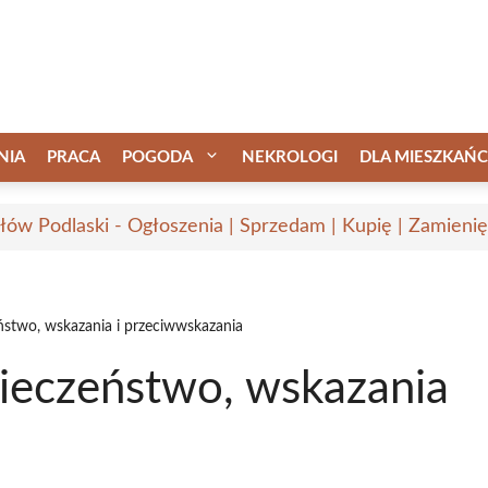
NIA
PRACA
POGODA
NEKROLOGI
DLA MIESZKAŃ
łów Podlaski - Ogłoszenia | Sprzedam | Kupię | Zamienię
ństwo, wskazania i przeciwwskazania
pieczeństwo, wskazania