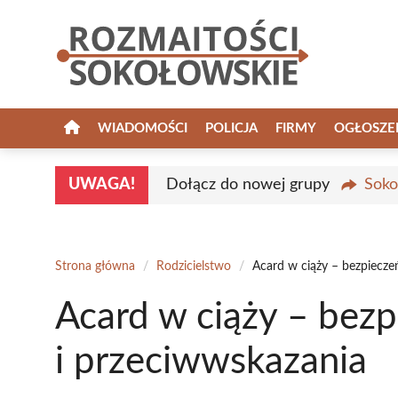
Przejdź
do
treści
WIADOMOŚCI
POLICJA
FIRMY
OGŁOSZE
UWAGA!
Dołącz do nowej grupy
Soko
Strona główna
/
Rodzicielstwo
/
Acard w ciąży – bezpiecze
Acard w ciąży – bez
i przeciwwskazania