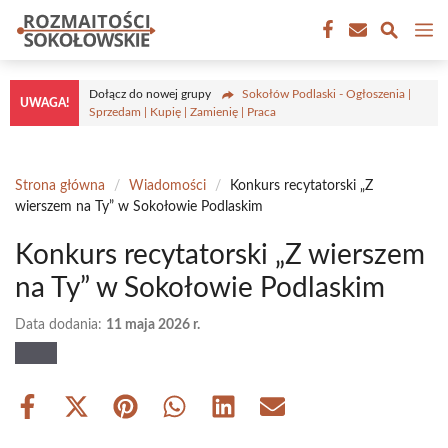
Przejdź
M
do
treści
Dołącz do nowej grupy
Sokołów Podlaski - Ogłoszenia |
UWAGA!
Sprzedam | Kupię | Zamienię | Praca
Strona główna
/
Wiadomości
/
Konkurs recytatorski „Z
wierszem na Ty” w Sokołowie Podlaskim
Konkurs recytatorski „Z wierszem
na Ty” w Sokołowie Podlaskim
Data dodania:
11 maja 2026 r.
Share
Share
Share
Share
Share
Share
on
on
on
on
on
on
Facebook
X
Pinterest
WhatsApp
LinkedIn
Email