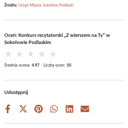
Źródło:
Urząd Miasta Sokołów Podlaski
Oceń: Konkurs recytatorski „Z wierszem na Ty” w
Sokołowie Podlaskim
★
★
★
★
★
Średnia ocena:
4.97
Liczba ocen:
10
Udostępnij
Share
Share
Share
Share
Share
Share
on
on
on
on
on
on
Facebook
X
Pinterest
WhatsApp
LinkedIn
Email
(Twitter)