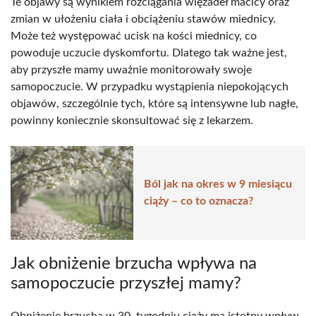
Te objawy są wynikiem rozciągania więzadeł macicy oraz
zmian w ułożeniu ciała i obciążeniu stawów miednicy.
Może też występować ucisk na kości miednicy, co
powoduje uczucie dyskomfortu. Dlatego tak ważne jest,
aby przyszłe mamy uważnie monitorowały swoje
samopoczucie. W przypadku wystąpienia niepokojących
objawów, szczególnie tych, które są intensywne lub nagłe,
powinny koniecznie skonsultować się z lekarzem.
Ból jak na okres w 9 miesiącu
ciąży – co to oznacza?
Jak obniżenie brzucha wpływa na
samopoczucie przyszłej mamy?
Obniżenie brzucha w 30. tygodniu ciąży ma istotny wpływ