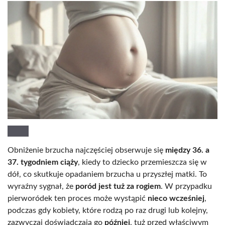
Obniżenie brzucha najczęściej obserwuje się
między 36. a
37. tygodniem ciąży
, kiedy to dziecko przemieszcza się w
dół, co skutkuje opadaniem brzucha u przyszłej matki. To
wyraźny sygnał, że
poród jest tuż za rogiem
. W przypadku
pierworódek ten proces może wystąpić
nieco wcześniej
,
podczas gdy kobiety, które rodzą po raz drugi lub kolejny,
zazwyczaj doświadczają go
później
, tuż przed właściwym