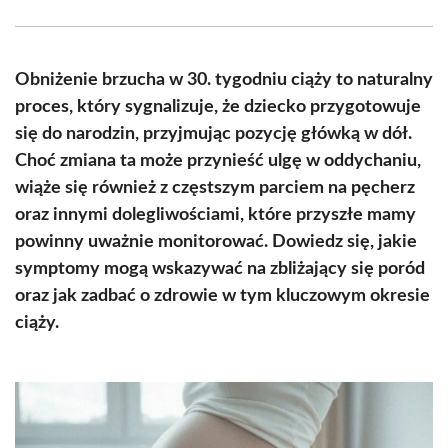
Facebook
X
Pinterest
WhatsApp
LinkedIn
Email
(Twitter)
Obniżenie brzucha w 30. tygodniu ciąży to naturalny
proces, który sygnalizuje, że dziecko przygotowuje
się do narodzin, przyjmując pozycję główką w dół.
Choć zmiana ta może przynieść ulgę w oddychaniu,
wiąże się również z częstszym parciem na pęcherz
oraz innymi dolegliwościami, które przyszłe mamy
powinny uważnie monitorować. Dowiedz się, jakie
symptomy mogą wskazywać na zbliżający się poród
oraz jak zadbać o zdrowie w tym kluczowym okresie
ciąży.