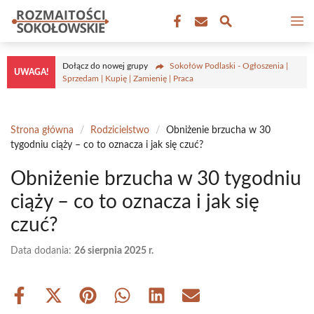
Przejdź
M
do
treści
Dołącz do nowej grupy
Sokołów Podlaski - Ogłoszenia |
UWAGA!
Sprzedam | Kupię | Zamienię | Praca
Strona główna
/
Rodzicielstwo
/
Obniżenie brzucha w 30
tygodniu ciąży – co to oznacza i jak się czuć?
Obniżenie brzucha w 30 tygodniu
ciąży – co to oznacza i jak się
czuć?
Data dodania:
26 sierpnia 2025 r.
Share
Share
Share
Share
Share
Share
on
on
on
on
on
on