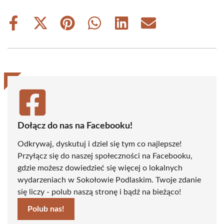
Share
Share
Share
Share
Share
Share
on
on
on
on
on
on
Facebook
X
Pinterest
WhatsApp
LinkedIn
Email
(Twitter)
Dołącz do nas na Facebooku!
Odkrywaj, dyskutuj i dziel się tym co najlepsze!
Przyłącz się do naszej społeczności na Facebooku,
gdzie możesz dowiedzieć się więcej o lokalnych
wydarzeniach w Sokołowie Podlaskim. Twoje zdanie
się liczy - polub naszą stronę i bądź na bieżąco!
Polub nas!