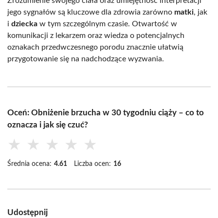
Zrozumienie swojego ciała oraz umiejętność interpretacji
jego sygnałów są kluczowe dla zdrowia zarówno
matki
, jak
i
dziecka
w tym szczególnym czasie. Otwartość w
komunikacji z lekarzem oraz wiedza o potencjalnych
oznakach przedwczesnego porodu znacznie ułatwią
przygotowanie się na nadchodzące wyzwania.
Oceń: Obniżenie brzucha w 30 tygodniu ciąży – co to
oznacza i jak się czuć?
★
★
★
★
★
Średnia ocena:
4.61
Liczba ocen:
16
Udostępnij