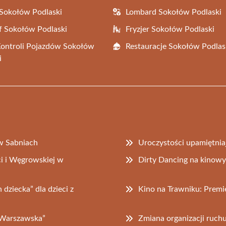
Sokołów Podlaski
Lombard Sokołów Podlaski
f Sokołów Podlaski
Fryzjer Sokołów Podlaski
Kontroli Pojazdów Sokołów
Restauracje Sokołów Podlas
i
w Sabniach
Uroczystości upamiętniaj
i i Węgrowskiej w
Dirty Dancing na kinow
dziecka” dla dzieci z
Kino na Trawniku: Premier
 Warszawska”
Zmiana organizacji ruchu