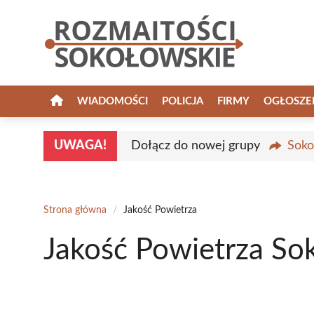
Przejdź
do
treści
WIADOMOŚCI
POLICJA
FIRMY
OGŁOSZE
UWAGA!
Dołącz do nowej grupy
Soko
Strona główna
/
Jakość Powietrza
Jakość Powietrza So