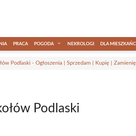
NIA
PRACA
POGODA
NEKROLOGI
DLA MIESZKAŃ
łów Podlaski - Ogłoszenia | Sprzedam | Kupię | Zamienię
kołów Podlaski