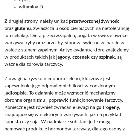
witamina D.
Z drugiej strony, należy unikać
przetworzonej żywności
oraz
glutenu
, zwłaszcza u osób cierpiących na nietolerancję
lub celiakię. Dieta przeciwzapalna, bogata w świeże owoce,
warzywa, ryby oraz orzechy, stanowi świetne wsparcie w
walce z stanem zapalnym. Antyoksydanty, które znajdziemy
w produktach takich jak
jagody
,
czosnek
czy
szpinak
, są
ważne dla zdrowia tarczycy.
Z uwagi na ryzyko niedoboru selenu, kluczowe jest
zapewnienie jego odpowiednich ilości w codziennym
jadłospisie. To działanie może wzmocnić mechanizmy
obronne organizmu i poprawić funkcjonowanie tarczycy.
Konieczne jest również zwracanie uwagi na
goitrogeny
,
znajdujące się w niektórych warzywach, jak na przykład
kapusta czy soja. W nadmiarze substancje te mogą
hamować produkcję hormonów tarczycy, dlatego osoby z