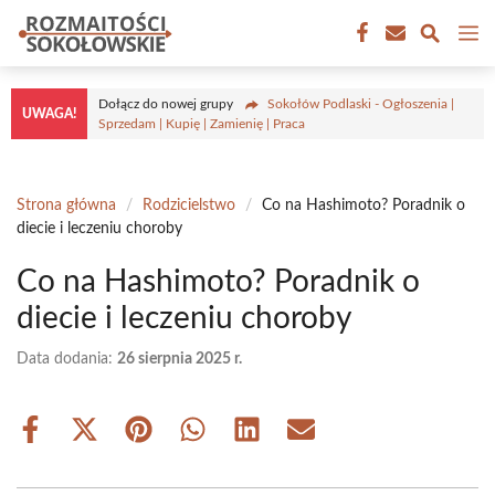
Przejdź
M
do
treści
Dołącz do nowej grupy
Sokołów Podlaski - Ogłoszenia |
UWAGA!
Sprzedam | Kupię | Zamienię | Praca
Strona główna
/
Rodzicielstwo
/
Co na Hashimoto? Poradnik o
diecie i leczeniu choroby
Co na Hashimoto? Poradnik o
diecie i leczeniu choroby
Data dodania:
26 sierpnia 2025 r.
Share
Share
Share
Share
Share
Share
on
on
on
on
on
on
Facebook
X
Pinterest
WhatsApp
LinkedIn
Email
(Twitter)