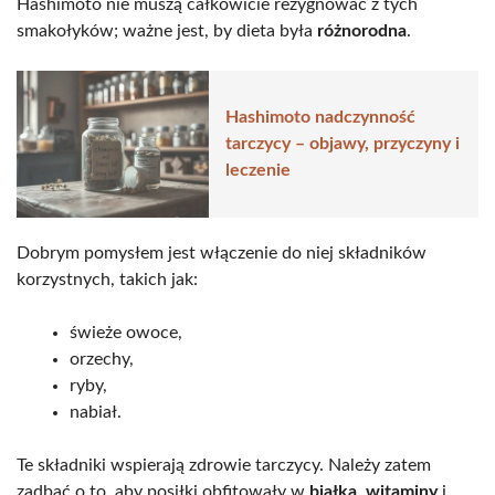
Hashimoto nie muszą całkowicie rezygnować z tych
smakołyków; ważne jest, by dieta była
różnorodna
.
Hashimoto nadczynność
tarczycy – objawy, przyczyny i
leczenie
Dobrym pomysłem jest włączenie do niej składników
korzystnych, takich jak:
świeże owoce,
orzechy,
ryby,
nabiał.
Te składniki wspierają zdrowie tarczycy. Należy zatem
zadbać o to, aby posiłki obfitowały w
białka
,
witaminy
i