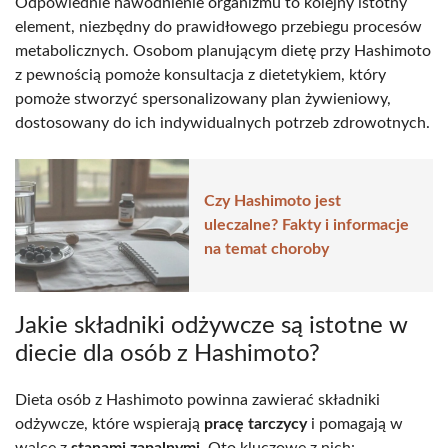
Odpowiednie nawodnienie organizmu to kolejny istotny
element, niezbędny do prawidłowego przebiegu procesów
metabolicznych. Osobom planującym dietę przy Hashimoto
z pewnością pomoże konsultacja z dietetykiem, który
pomoże stworzyć spersonalizowany plan żywieniowy,
dostosowany do ich indywidualnych potrzeb zdrowotnych.
Czy Hashimoto jest
uleczalne? Fakty i informacje
na temat choroby
Jakie składniki odżywcze są istotne w
diecie dla osób z Hashimoto?
Dieta osób z Hashimoto powinna zawierać składniki
odżywcze, które wspierają
pracę tarczycy
i pomagają w
walce z
stanami zapalnymi
. Oto kluczowe z nich: