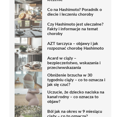
Co na Hashimoto? Poradnik o
diecie i leczeniu choroby
Czy Hashimoto jest uleczalne?
Fakty i informacje na temat
choroby
AZT tarczyca – objawy i jak
rozpoznać chorobę Hashimoto
Acard w ciąży –
bezpieczeństwo, wskazania i
przeciwwskazania
Obniżenie brzucha w 30
tygodniu ciąży – co to oznacza i
jak się czuć?
Uczucie, że dziecko naciska na
kanał rodny – co oznacza to
objaw?
Ból jak na okres w 9 miesiącu
ciąży – co to oznacza?