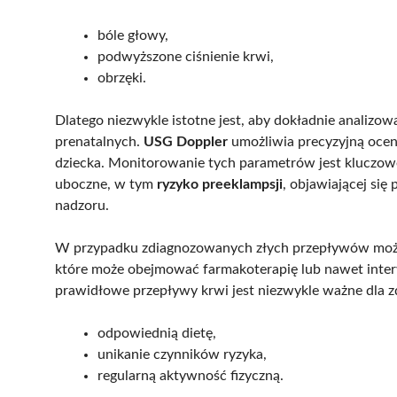
bóle głowy,
podwyższone ciśnienie krwi,
obrzęki.
Dlatego niezwykle istotne jest, aby dokładnie analiz
prenatalnych.
USG Doppler
umożliwia precyzyjną ocen
dziecka. Monitorowanie tych parametrów jest kluczowe
uboczne, w tym
ryzyko preeklampsji
, objawiającej s
nadzoru.
W przypadku zdiagnozowanych złych przepływów moż
które może obejmować farmakoterapię lub nawet interw
prawidłowe przepływy krwi jest niezwykle ważne dla z
odpowiednią dietę,
unikanie czynników ryzyka,
regularną aktywność fizyczną.