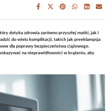
Share
Share
Share
Share
Share
Share
on
on
on
on
on
on
Facebook
X
Pinterest
WhatsApp
LinkedIn
Email
(Twitter)
óry dotyka zdrowia zarówno przyszłej matki, jak i
dzić do wielu komplikacji, takich jak preeklampsja
uczowe dla poprawy bezpieczeństwa ciążowego.
 wskazywać na nieprawidłowości w krążeniu, aby