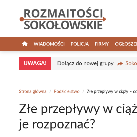
Przejdź
do
treści
WIADOMOŚCI
POLICJA
FIRMY
OGŁOSZE
UWAGA!
Dołącz do nowej grupy
Soko
Strona główna
/
Rodzicielstwo
/
Złe przepływy w ciąży – co
Złe przepływy w ciąży
je rozpoznać?