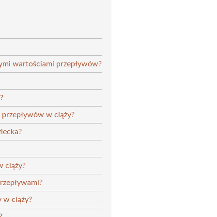
owymi wartościami przepływów?
?
y przepływów w ciąży?
iecka?
w ciąży?
 przepływami?
y w ciąży?
?