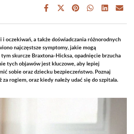
Share
Share
Share
Share
Share
Share
on
on
on
on
on
on
Facebook
X
Pinterest
WhatsApp
LinkedIn
Email
(Twitter)
i i oczekiwań, a także doświadczania różnorodnych
iono najczęstsze symptomy, jakie mogą
ym skurcze Braxtona-Hicksa, opadnięcie brzucha
nie tych objawów jest kluczowe, aby lepiej
nić sobie oraz dziecku bezpieczeństwo. Poznaj
ż za rogiem, oraz kiedy należy udać się do szpitala.