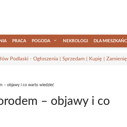
NIA
PRACA
POGODA
NEKROLOGI
DLA MIESZKAŃ
łów Podlaski - Ogłoszenia | Sprzedam | Kupię | Zamienię
m – objawy i co warto wiedzieć
porodem – objawy i co