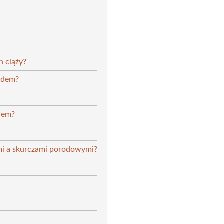
h ciąży?
rodem?
odem?
ymi a skurczami porodowymi?