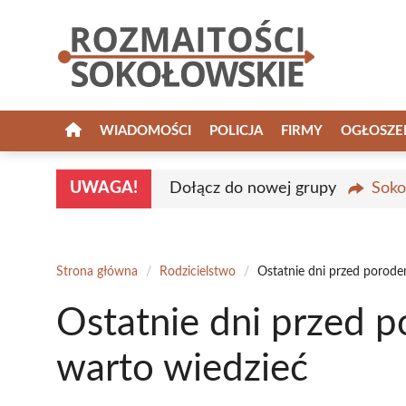
Przejdź
do
treści
WIADOMOŚCI
POLICJA
FIRMY
OGŁOSZE
UWAGA!
Dołącz do nowej grupy
Soko
Strona główna
/
Rodzicielstwo
/
Ostatnie dni przed porode
Ostatnie dni przed 
warto wiedzieć