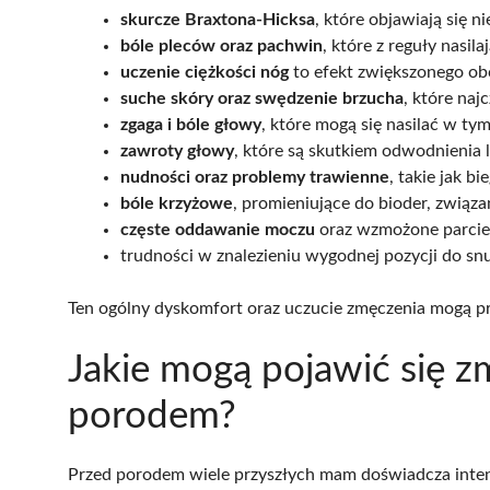
skurcze Braxtona-Hicksa
, które objawiają się 
bóle pleców oraz pachwin
, które z reguły nasil
uczenie ciężkości nóg
to efekt zwiększonego ob
suche skóry oraz swędzenie brzucha
, które naj
zgaga i bóle głowy
, które mogą się nasilać w tym
zawroty głowy
, które są skutkiem odwodnienia 
nudności oraz problemy trawienne
, takie jak 
bóle krzyżowe
, promieniujące do bioder, związ
częste oddawanie moczu
oraz wzmożone parcie 
trudności w znalezieniu wygodnej pozycji do snu
Ten ogólny dyskomfort oraz uczucie zmęczenia mogą p
Jakie mogą pojawić się z
porodem?
Przed porodem wiele przyszłych mam doświadcza in