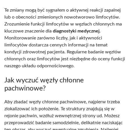
Te zmiany mogą być sygnałem o aktywnej reakcji zapalnej
lub o obecności zmienionych nowotworowo limfocytów.
Zrozumienie funkcji limfocytów w węzłach chłonnych ma
kluczowe znaczenie dla
diagnostyki medycznej
.
Monitorowanie zarówno liczby, jak i aktywności
limfocytów dostarcza cennych informacji na temat
kondycji zdrowotnej pacjenta. Regularne badanie węzłów
chłonnych oraz limfocytów jest niezbędne do oceny funkcji
naszego układu odpornościowego.
Jak wyczuć węzły chłonne
pachwinowe?
Aby zbadać węzły chłonne pachwinowe, najpierw trzeba
zlokalizować ich położenie. Te struktury znajdują się w
rejonie pachwin, wzdłuż wewnętrznej strony ud. Możesz
przeprowadzić badanie samodzielnie, delikatnie naciskając
ten obszar, aby wyczuć ewentualne zgrubienia. Najlepiej