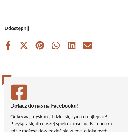
Udostępnij
Share
Share
Share
Share
Share
Share
on
on
on
on
on
on
Facebook
X
Pinterest
WhatsApp
LinkedIn
Email
(Twitter)
Dołącz do nas na Facebooku!
Odkrywaj, dyskutuj i dziel się tym co najlepsze!
Przyłącz się do naszej społeczności na Facebooku,
gdzie możesz dowiedzieć się więcej o lokalnych