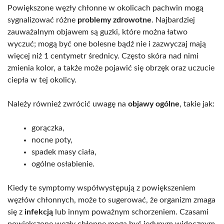
Powiększone węzły chłonne w okolicach pachwin mogą
sygnalizować różne
problemy zdrowotne
. Najbardziej
zauważalnym objawem są guzki, które można łatwo
wyczuć; mogą być one bolesne bądź nie i zazwyczaj mają
więcej niż 1 centymetr średnicy. Często skóra nad nimi
zmienia kolor, a także może pojawić się obrzęk oraz uczucie
ciepła w tej okolicy.
Należy również zwrócić uwagę na
objawy ogólne
, takie jak:
gorączka,
nocne poty,
spadek masy ciała,
ogólne osłabienie.
Kiedy te symptomy współwystępują z powiększeniem
węzłów chłonnych, może to sugerować, że organizm zmaga
się z
infekcją
lub innym poważnym schorzeniem. Czasami
powiększone węzły chłonne mogą być jedynym widocznym