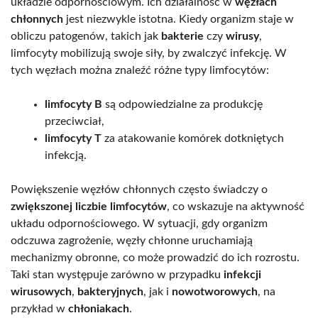
układzie odpornościowym. Ich działalność w
węzłach
chłonnych
jest niezwykle istotna. Kiedy organizm staje w
obliczu patogenów, takich jak
bakterie
czy
wirusy
,
limfocyty mobilizują swoje siły, by zwalczyć infekcję. W
tych węzłach można znaleźć różne typy limfocytów:
limfocyty B
są odpowiedzialne za produkcję
przeciwciał,
limfocyty T
za atakowanie komórek dotkniętych
infekcją.
Powiększenie węzłów chłonnych często świadczy o
zwiększonej liczbie limfocytów
, co wskazuje na aktywność
układu odpornościowego. W sytuacji, gdy organizm
odczuwa zagrożenie, węzły chłonne uruchamiają
mechanizmy obronne, co może prowadzić do ich rozrostu.
Taki stan występuje zarówno w przypadku
infekcji
wirusowych
,
bakteryjnych
, jak i
nowotworowych
, na
przykład w
chłoniakach
.