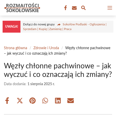
Przejdź
M
do
treści
Dołącz do nowej grupy
Sokołów Podlaski - Ogłoszenia |
UWAGA!
Sprzedam | Kupię | Zamienię | Praca
Strona główna
/
Zdrowie i Uroda
/
Węzły chłonne pachwinowe
– jak wyczuć i co oznaczają ich zmiany?
Węzły chłonne pachwinowe – jak
wyczuć i co oznaczają ich zmiany?
Data dodania:
1 sierpnia 2025 r.
Share
Share
Share
Share
Share
Share
on
on
on
on
on
on
Facebook
X
Pinterest
WhatsApp
LinkedIn
Email
(Twitter)