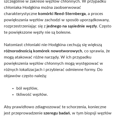
szczególnie w zakresie węzłów chłonnych. W przypadku
chłoniaka Hodgkina można zaobserwować
charakterystyczne
komórki Reed-Sternberga
, a proces
powiększania węzłów zachodzi w sposób uporządkowany,
rozprzestrzeniając się z
jednego na sąsiednie węzły
. Często
te powiększone węzły nie są bolesne.
Natomiast chłoniaki nie-Hodgkina cechują się większą
różnorodnością komórek nowotworowych
, co sprawia, że
mogą atakować różne narządy. W ich przypadku
powiększenia węzłów chłonnych mogą występować w
różnych lokalizacjach i przybierać odmienne formy. Do
objawów często należą:
ból węzłów,
tkliwość węzłów.
Aby prawidłowo zdiagnozować te schorzenia, konieczne
jest przeprowadzenie
szeregu badań
, w tym biopsji węzłów