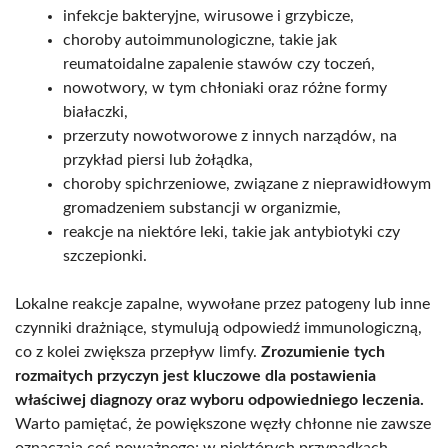
infekcje bakteryjne, wirusowe i grzybicze,
choroby autoimmunologiczne, takie jak
reumatoidalne zapalenie stawów czy toczeń,
nowotwory, w tym chłoniaki oraz różne formy
białaczki,
przerzuty nowotworowe z innych narządów, na
przykład piersi lub żołądka,
choroby spichrzeniowe, związane z nieprawidłowym
gromadzeniem substancji w organizmie,
reakcje na niektóre leki, takie jak antybiotyki czy
szczepionki.
Lokalne reakcje zapalne, wywołane przez patogeny lub inne
czynniki drażniące, stymulują odpowiedź immunologiczną,
co z kolei zwiększa przepływ limfy.
Zrozumienie tych
rozmaitych przyczyn jest kluczowe dla postawienia
właściwej diagnozy oraz wyboru odpowiedniego leczenia.
Warto pamiętać, że powiększone węzły chłonne nie zawsze
oznaczają coś poważnego; w niektórych przypadkach