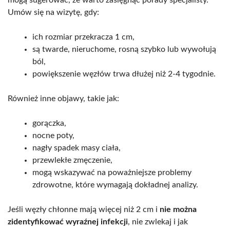
mogą sugerować, że warto zasięgnąć porady specjalisty.
Umów się na wizytę, gdy:
ich rozmiar przekracza 1 cm,
są twarde, nieruchome, rosną szybko lub wywołują
ból,
powiększenie węzłów trwa dłużej niż 2-4 tygodnie.
Również inne objawy, takie jak:
gorączka,
nocne poty,
nagły spadek masy ciała,
przewlekłe zmęczenie,
mogą wskazywać na poważniejsze problemy
zdrowotne, które wymagają dokładnej analizy.
Jeśli węzły chłonne mają więcej niż 2 cm i
nie można
zidentyfikować wyraźnej infekcji
, nie zwlekaj i jak