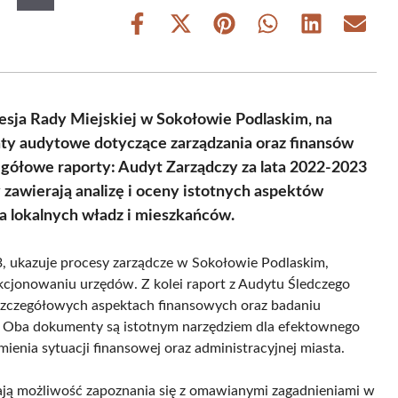
Share
Share
Share
Share
Share
Share
on
on
on
on
on
on
Facebook
X
Pinterest
WhatsApp
LinkedIn
Email
(Twitter)
esja Rady Miejskiej w Sokołowie Podlaskim, na
ty audytowe dotyczące zarządzania oraz finansów
egółowe raporty: Audyt Zarządczy za lata 2022-2023
y zawierają analizę i oceny istotnych aspektów
la lokalnych władz i mieszkańców.
, ukazuje procesy zarządcze w Sokołowie Podlaskim,
kcjonowaniu urzędów. Z kolei raport z Audytu Śledczego
j szczegółowych aspektach finansowych oraz badaniu
a. Oba dokumenty są istotnym narzędziem dla efektownego
mienia sytuacji finansowej oraz administracyjnej miasta.
mają możliwość zapoznania się z omawianymi zagadnieniami w