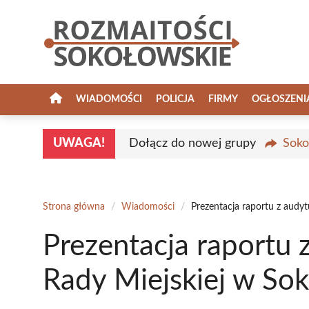
Przejdź
do
treści
WIADOMOŚCI
POLICJA
FIRMY
OGŁOSZENI
UWAGA!
Dołącz do nowej grupy
Soko
Strona główna
/
Wiadomości
/
Prezentacja raportu z audy
Prezentacja raportu 
Rady Miejskiej w So