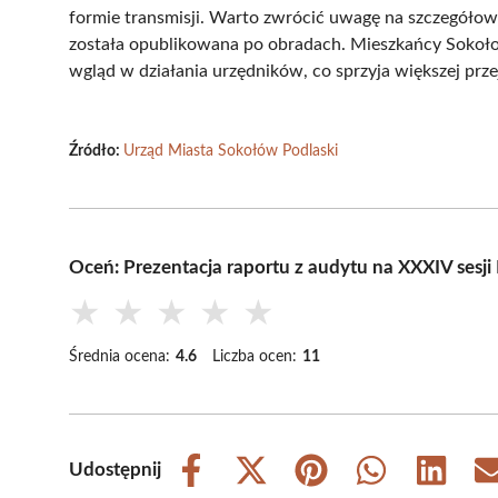
formie transmisji. Warto zwrócić uwagę na szczegółowe
została opublikowana po obradach. Mieszkańcy Sokoło
wgląd w działania urzędników, co sprzyja większej prze
Źródło:
Urząd Miasta Sokołów Podlaski
Oceń: Prezentacja raportu z audytu na XXXIV sesj
★
★
★
★
★
Średnia ocena:
4.6
Liczba ocen:
11
Udostępnij
Share
Share
Share
Share
Share
on
on
on
on
on