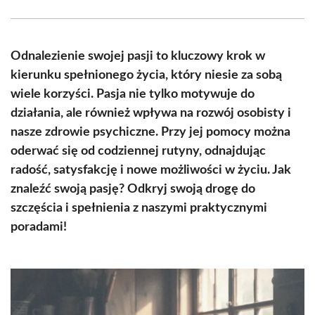
Facebook
X
Pinterest
WhatsApp
LinkedIn
Email
(Twitter)
Odnalezienie swojej pasji to kluczowy krok w
kierunku spełnionego życia, który niesie za sobą
wiele korzyści. Pasja nie tylko motywuje do
działania, ale również wpływa na rozwój osobisty i
nasze zdrowie psychiczne. Przy jej pomocy można
oderwać się od codziennej rutyny, odnajdując
radość, satysfakcję i nowe możliwości w życiu. Jak
znaleźć swoją pasję? Odkryj swoją drogę do
szczęścia i spełnienia z naszymi praktycznymi
poradami!