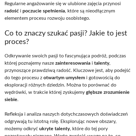
Regularne angażowanie się w ulubione zajęcia przynosi
radość
i
poczucie spełnienia
, które są nieodłącznym
elementem procesu rozwoju osobistego.
Co to znaczy szukać pasji? Jakie to jest
proces?
Odkrywanie swoich pasji to fascynująca podróż, podczas
której poznajemy nasze
zainteresowania
i
talenty
,
przynoszące prawdziwą radość. Kluczowe jest, aby podejść
do tego procesu z
otwartym umysłem
i gotowością do
eksploracji różnych dziedzin. Można to porównać do
wędrówki, w trakcie której zyskujemy
głębsze zrozumienie
siebie
.
Refleksja i analiza naszych dotychczasowych doświadczeń
odgrywają tu istotną rolę. Eksplorując nowe obszary,
możemy odkryć
ukryte talenty
, które do tej pory
pozostawały nieznane. Warto zwrócić uwagę na to, co