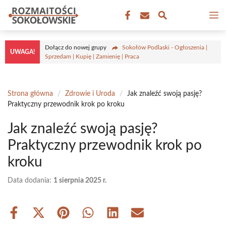
Przejdź
M
do
treści
Dołącz do nowej grupy
Sokołów Podlaski - Ogłoszenia |
UWAGA!
Sprzedam | Kupię | Zamienię | Praca
Strona główna
/
Zdrowie i Uroda
/
Jak znaleźć swoją pasję?
Praktyczny przewodnik krok po kroku
Jak znaleźć swoją pasję?
Praktyczny przewodnik krok po
kroku
Data dodania:
1 sierpnia 2025 r.
Share
Share
Share
Share
Share
Share
on
on
on
on
on
on