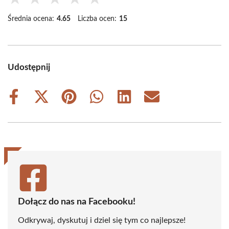
Średnia ocena:
4.65
Liczba ocen:
15
Udostępnij
Share
Share
Share
Share
Share
Share
on
on
on
on
on
on
Facebook
X
Pinterest
WhatsApp
LinkedIn
Email
(Twitter)
Dołącz do nas na Facebooku!
Odkrywaj, dyskutuj i dziel się tym co najlepsze!