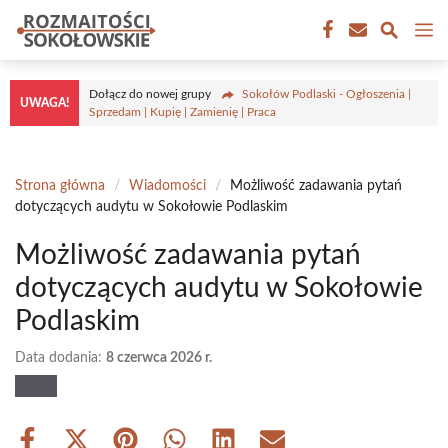
Przejdź
M
do
treści
Dołącz do nowej grupy
Sokołów Podlaski - Ogłoszenia |
UWAGA!
Sprzedam | Kupię | Zamienię | Praca
Strona główna
/
Wiadomości
/
Możliwość zadawania pytań
dotyczących audytu w Sokołowie Podlaskim
Możliwość zadawania pytań
dotyczących audytu w Sokołowie
Podlaskim
Data dodania:
8 czerwca 2026 r.
Share
Share
Share
Share
Share
Share