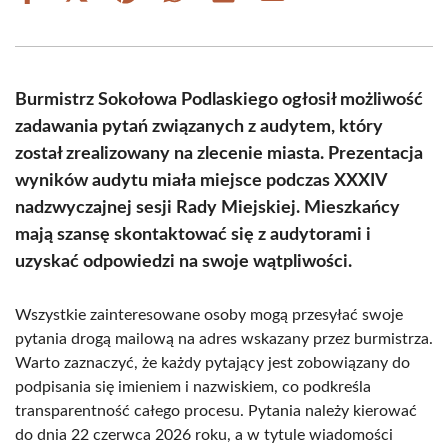
on
on
on
on
on
on
Facebook
X
Pinterest
WhatsApp
LinkedIn
Email
(Twitter)
Burmistrz Sokołowa Podlaskiego ogłosił możliwość
zadawania pytań związanych z audytem, który
został zrealizowany na zlecenie miasta. Prezentacja
wyników audytu miała miejsce podczas XXXIV
nadzwyczajnej sesji Rady Miejskiej. Mieszkańcy
mają szansę skontaktować się z audytorami i
uzyskać odpowiedzi na swoje wątpliwości.
Wszystkie zainteresowane osoby mogą przesyłać swoje
pytania drogą mailową na adres wskazany przez burmistrza.
Warto zaznaczyć, że każdy pytający jest zobowiązany do
podpisania się imieniem i nazwiskiem, co podkreśla
transparentność całego procesu. Pytania należy kierować
do dnia 22 czerwca 2026 roku, a w tytule wiadomości