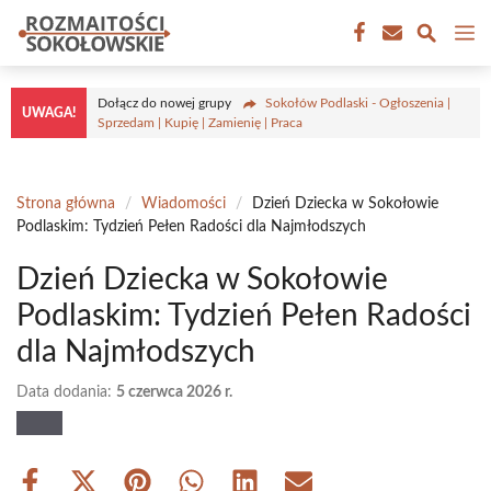
Przejdź
M
do
treści
Dołącz do nowej grupy
Sokołów Podlaski - Ogłoszenia |
UWAGA!
Sprzedam | Kupię | Zamienię | Praca
Strona główna
/
Wiadomości
/
Dzień Dziecka w Sokołowie
Podlaskim: Tydzień Pełen Radości dla Najmłodszych
Dzień Dziecka w Sokołowie
Podlaskim: Tydzień Pełen Radości
dla Najmłodszych
Data dodania:
5 czerwca 2026 r.
Share
Share
Share
Share
Share
Share