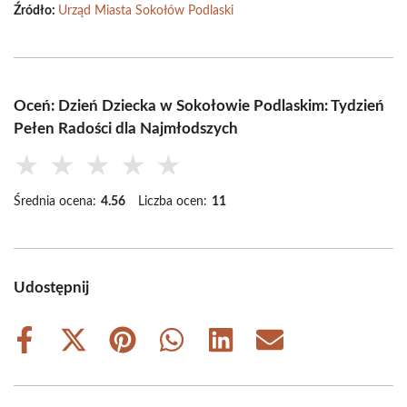
Źródło:
Urząd Miasta Sokołów Podlaski
Oceń: Dzień Dziecka w Sokołowie Podlaskim: Tydzień
Pełen Radości dla Najmłodszych
★
★
★
★
★
Średnia ocena:
4.56
Liczba ocen:
11
Udostępnij
Share
Share
Share
Share
Share
Share
on
on
on
on
on
on
Facebook
X
Pinterest
WhatsApp
LinkedIn
Email
(Twitter)