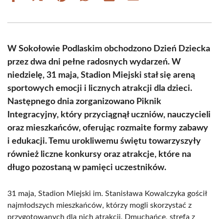
on
on
on
on
on
on
Facebook
X
Pinterest
WhatsApp
LinkedIn
Email
(Twitter)
W Sokołowie Podlaskim obchodzono Dzień Dziecka
przez dwa dni pełne radosnych wydarzeń. W
niedzielę, 31 maja, Stadion Miejski stał się areną
sportowych emocji i licznych atrakcji dla dzieci.
Następnego dnia zorganizowano Piknik
Integracyjny, który przyciągnął uczniów, nauczycieli
oraz mieszkańców, oferując rozmaite formy zabawy
i edukacji. Temu urokliwemu świętu towarzyszyły
również liczne konkursy oraz atrakcje, które na
długo pozostaną w pamięci uczestników.
31 maja, Stadion Miejski im. Stanisława Kowalczyka gościł
najmłodszych mieszkańców, którzy mogli skorzystać z
przygotowanych dla nich atrakcji. Dmuchańce, strefa z