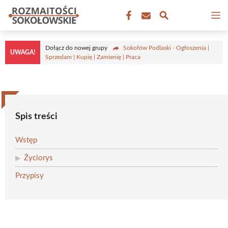
Przejdź
M
do
treści
Dołącz do nowej grupy
Sokołów Podlaski - Ogłoszenia |
UWAGA!
Sprzedam | Kupię | Zamienię | Praca
Spis treści
Wstęp
Życiorys
Przypisy