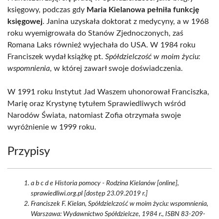
księgowy, podczas gdy
Maria Kielanowa pełniła funkcję
księgowej
. Janina uzyskała doktorat z medycyny, a w 1968
roku wyemigrowała do Stanów Zjednoczonych, zaś
Romana Laks również wyjechała do USA. W 1984 roku
Franciszek wydał książkę pt.
Spółdzielczość w moim życiu:
wspomnienia
, w której zawarł swoje doświadczenia.
W 1991 roku Instytut Jad Waszem uhonorował Franciszka,
Marię oraz Krystynę tytułem Sprawiedliwych wśród
Narodów Świata, natomiast Zofia otrzymała swoje
wyróżnienie w 1999 roku.
Przypisy
a b c d e Historia pomocy - Rodzina Kielanów [online],
sprawiedliwi.org.pl [dostęp 23.09.2019 r.]
Franciszek F. Kielan, Spółdzielczość w moim życiu: wspomnienia,
Warszawa: Wydawnictwo Spółdzielcze, 1984 r., ISBN 83-209-