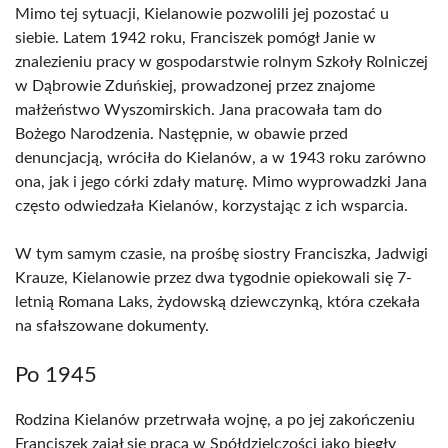
Mimo tej sytuacji, Kielanowie pozwolili jej pozostać u
siebie. Latem 1942 roku, Franciszek pomógł Janie w
znalezieniu pracy w gospodarstwie rolnym Szkoły Rolniczej
w Dąbrowie Zduńskiej, prowadzonej przez znajome
małżeństwo Wyszomirskich. Jana pracowała tam do
Bożego Narodzenia. Następnie, w obawie przed
denuncjacją, wróciła do Kielanów, a w 1943 roku zarówno
ona, jak i jego córki zdały maturę. Mimo wyprowadzki Jana
często odwiedzała Kielanów, korzystając z ich wsparcia.
W tym samym czasie, na prośbę siostry Franciszka, Jadwigi
Krauze, Kielanowie przez dwa tygodnie opiekowali się 7-
letnią Romana Laks, żydowską dziewczynką, która czekała
na sfałszowane dokumenty.
Po 1945
Rodzina Kielanów przetrwała wojnę, a po jej zakończeniu
Franciszek zajął się pracą w Spółdzielczości jako biegły