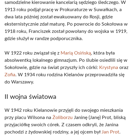
samodzielne kierowanie kancelarią sędziego śledczego. W
1913 roku podjął pracę w Prokuraturze w Suwałkach, a
dwa lata później został ewakuowany do Rosji, gdzie
eksternistycznie zdał maturę. Po powrocie do Sokołowa w
1918 roku, Franciszek został powołany do wojska w 1919,
gdzie służył w randze podporucznika.
W 1922 roku związał się z
Marią Osińską
, która była
absolwentką lokalnego gimnazjum. Po ślubie osiedlili się w
Sokołowie, gdzie na świat przyszły ich córki:
Krystyna
oraz
Zofia
. W 1934 roku rodzina Kielanów przeprowadziła się
do Warszawy.
II wojna światowa
W 1942 roku Kielanowie przyjęli do swojego mieszkania
przy placu Wilsona na
Żoliborzu
Janinę (Janę) Prot, bliską
przyjaciółkę swoich córek. Z czasem odkryli, że Janina
pochodzi z żydowskiej rodziny, a jej ojcem był
Jan Prot
.