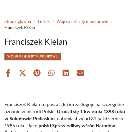
Strona główna
/
Ludzie
/
Wojsko i służby mundurowe
/
Franciszek Kielan
Franciszek Kielan
WOJSKO I SŁUŻBY MUNDUROWE
Share
Share
Share
Share
Share
Share
on
on
on
on
on
on
Facebook
X
Pinterest
WhatsApp
LinkedIn
Email
(Twitter)
Franciszek Kielan to postać, która zasługuje na szczególne
uznanie w historii Polski.
Urodził się 1 kwietnia 1898 roku
w Sokołowie Podlaskim,
natomiast zmarł 31 października
1986 roku. Jako
polski Sprawiedliwy wśród Narodów