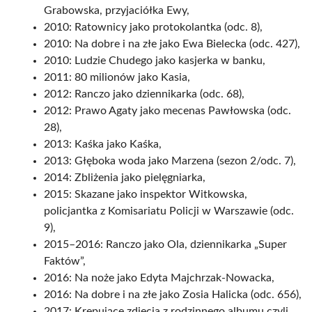
Grabowska, przyjaciółka Ewy,
2010: Ratownicy jako protokolantka (odc. 8),
2010: Na dobre i na złe jako Ewa Bielecka (odc. 427),
2010: Ludzie Chudego jako kasjerka w banku,
2011: 80 milionów jako Kasia,
2012: Ranczo jako dziennikarka (odc. 68),
2012: Prawo Agaty jako mecenas Pawłowska (odc.
28),
2013: Kaśka jako Kaśka,
2013: Głęboka woda jako Marzena (sezon 2/odc. 7),
2014: Zbliżenia jako pielęgniarka,
2015: Skazane jako inspektor Witkowska,
policjantka z Komisariatu Policji w Warszawie (odc.
9),
2015–2016: Ranczo jako Ola, dziennikarka „Super
Faktów”,
2016: Na noże jako Edyta Majchrzak-Nowacka,
2016: Na dobre i na złe jako Zosia Halicka (odc. 656),
2017: Krępujące zdjęcia z rodzinnego albumu czyli