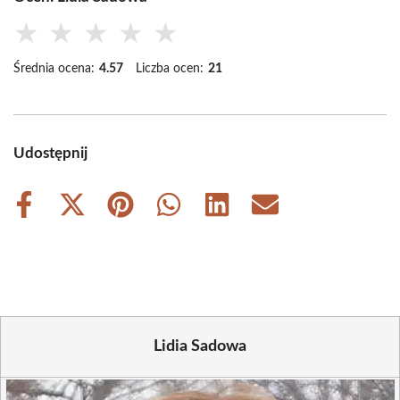
★
★
★
★
★
Średnia ocena:
4.57
Liczba ocen:
21
Udostępnij
Share
Share
Share
Share
Share
Share
on
on
on
on
on
on
Facebook
X
Pinterest
WhatsApp
LinkedIn
Email
(Twitter)
Lidia Sadowa