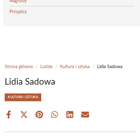
Nagrody
Przypisy
Strona główna
/
Ludzie
/
Kultura i sztuka
/
Lidia Sadowa
Lidia Sadowa
KULTURA I SZTUKA
Share
Share
Share
Share
Share
Share
on
on
on
on
on
on
Facebook
X
Pinterest
WhatsApp
LinkedIn
Email
(Twitter)