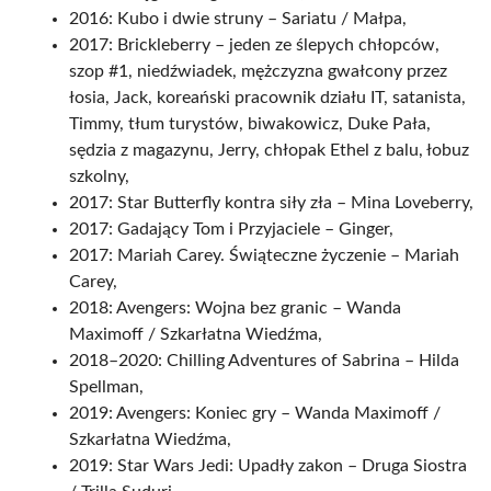
2016: Kubo i dwie struny – Sariatu / Małpa,
2017: Brickleberry – jeden ze ślepych chłopców,
szop #1, niedźwiadek, mężczyzna gwałcony przez
łosia, Jack, koreański pracownik działu IT, satanista,
Timmy, tłum turystów, biwakowicz, Duke Pała,
sędzia z magazynu, Jerry, chłopak Ethel z balu, łobuz
szkolny,
2017: Star Butterfly kontra siły zła – Mina Loveberry,
2017: Gadający Tom i Przyjaciele – Ginger,
2017: Mariah Carey. Świąteczne życzenie – Mariah
Carey,
2018: Avengers: Wojna bez granic – Wanda
Maximoff / Szkarłatna Wiedźma,
2018–2020: Chilling Adventures of Sabrina – Hilda
Spellman,
2019: Avengers: Koniec gry – Wanda Maximoff /
Szkarłatna Wiedźma,
2019: Star Wars Jedi: Upadły zakon – Druga Siostra