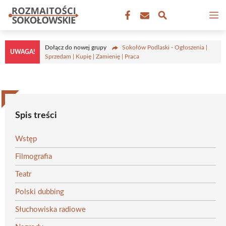
Przejdź
M
do
treści
Dołącz do nowej grupy
Sokołów Podlaski - Ogłoszenia |
UWAGA!
Sprzedam | Kupię | Zamienię | Praca
Spis treści
Wstęp
Filmografia
Teatr
Polski dubbing
Słuchowiska radiowe