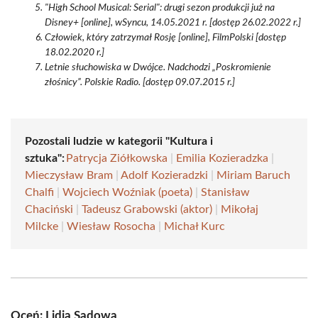
"High School Musical: Serial": drugi sezon produkcji już na
Disney+ [online], wSyncu, 14.05.2021 r. [dostęp 26.02.2022 r.]
Człowiek, który zatrzymał Rosję [online], FilmPolski [dostęp
18.02.2020 r.]
Letnie słuchowiska w Dwójce. Nadchodzi „Poskromienie
złośnicy”. Polskie Radio. [dostęp 09.07.2015 r.]
Pozostali ludzie w kategorii "Kultura i
sztuka":
Patrycja Ziółkowska
|
Emilia Kozieradzka
|
Mieczysław Bram
|
Adolf Kozieradzki
|
Miriam Baruch
Chalfi
|
Wojciech Woźniak (poeta)
|
Stanisław
Chaciński
|
Tadeusz Grabowski (aktor)
|
Mikołaj
Milcke
|
Wiesław Rosocha
|
Michał Kurc
Oceń: Lidia Sadowa