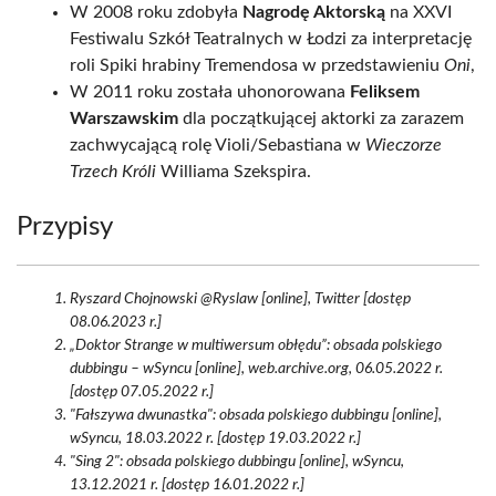
W 2008 roku zdobyła
Nagrodę Aktorską
na XXVI
Festiwalu Szkół Teatralnych w Łodzi za interpretację
roli Spiki hrabiny Tremendosa w przedstawieniu
Oni
,
W 2011 roku została uhonorowana
Feliksem
Warszawskim
dla początkującej aktorki za zarazem
zachwycającą rolę Violi/Sebastiana w
Wieczorze
Trzech Króli
Williama Szekspira.
Przypisy
Ryszard Chojnowski @Ryslaw [online], Twitter [dostęp
08.06.2023 r.]
„Doktor Strange w multiwersum obłędu”: obsada polskiego
dubbingu – wSyncu [online], web.archive.org, 06.05.2022 r.
[dostęp 07.05.2022 r.]
"Fałszywa dwunastka": obsada polskiego dubbingu [online],
wSyncu, 18.03.2022 r. [dostęp 19.03.2022 r.]
"Sing 2": obsada polskiego dubbingu [online], wSyncu,
13.12.2021 r. [dostęp 16.01.2022 r.]