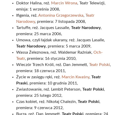
Doktor Halina, reż.
Marcin Wrona
, Teatr Telewizji,
emisja: 1 września 2008,
Ifigenia, reż.
Antonina Grzegorzewska
,
Teatr
Narodowy
, premiera: 7 listopada 2008,
Tartuffe, reż. Jacques Lassalle,
Teatr Narodowy
,
premiera: 25 marca 2006,
Umowa, czyli łajdak ukarany, reż. Jacques Lasalle,
Teatr Narodowy
, premiera: 5 marca 2009,
Wassa Żeleznowa, reż. Waldemar Raźniak,
Och-
Teatr
, premiera: 16 stycznia 2010,
Wieczór Trzech Króli, reż. Dan Jemmett,
Teatr Polski
,
premiera: 18 czerwca 2011,
Życie w zasięgu ręki, reż.
Marcin Kwaśny
,
Teatr
Praski
, premiera: 10 grudnia 2011,
Zwiastowanie, reż. Lembit Peterson,
Teatr Polski
,
premiera: 25 lutego 2012,
Czas kobiet, reż. Nikołaj Chalezin,
Teatr Polski
,
premiera: 9 czerwca 2012,
Burza, reż. Dan Jemmett,
Teatr Polski
, premiera: 24