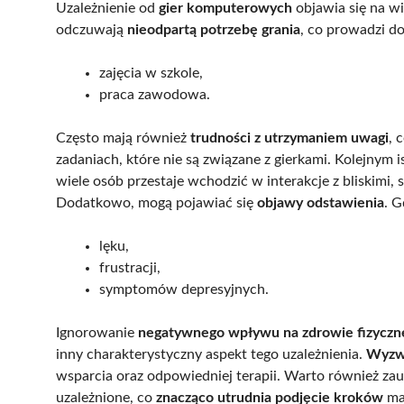
Uzależnienie od
gier komputerowych
objawia się na wi
odczuwają
nieodpartą potrzebę grania
, co prowadzi d
zajęcia w szkole,
praca zawodowa.
Często mają również
trudności z utrzymaniem uwagi
, 
zadaniach, które nie są związane z gierkami. Kolejny
wiele osób przestaje wchodzić w interakcje z bliskimi
Dodatkowo, mogą pojawiać się
objawy odstawienia
. G
lęku,
frustracji,
symptomów depresyjnych.
Ignorowanie
negatywnego wpływu na zdrowie fizyczne
inny charakterystyczny aspekt tego uzależnienia.
Wyzwa
wsparcia oraz odpowiedniej terapii. Warto również zauw
uzależnione, co
znacząco utrudnia podjęcie kroków
maj