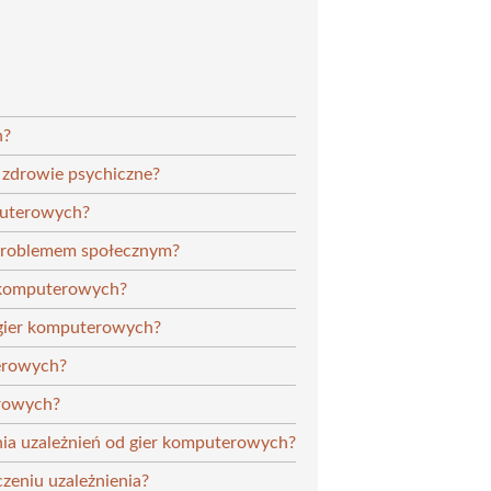
h?
 zdrowie psychiczne?
mputerowych?
 problemem społecznym?
r komputerowych?
d gier komputerowych?
terowych?
erowych?
nia uzależnień od gier komputerowych?
czeniu uzależnienia?