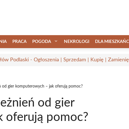
NIA
PRACA
POGODA
NEKROLOGI
DLA MIESZKAŃ
łów Podlaski - Ogłoszenia | Sprzedam | Kupię | Zamienię
eń od gier komputerowych – jak oferują pomoc?
leżnień od gier
k oferują pomoc?