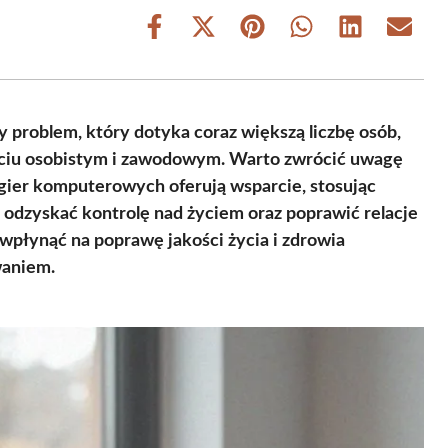
Share
Share
Share
Share
Share
Share
on
on
on
on
on
on
Facebook
X
Pinterest
WhatsApp
LinkedIn
Email
(Twitter)
problem, który dotyka coraz większą liczbę osób,
ciu osobistym i zawodowym. Warto zwrócić uwagę
d gier komputerowych oferują wsparcie, stosując
 odzyskać kontrolę nad życiem oraz poprawić relacje
 wpłynąć na poprawę jakości życia i zdrowia
waniem.