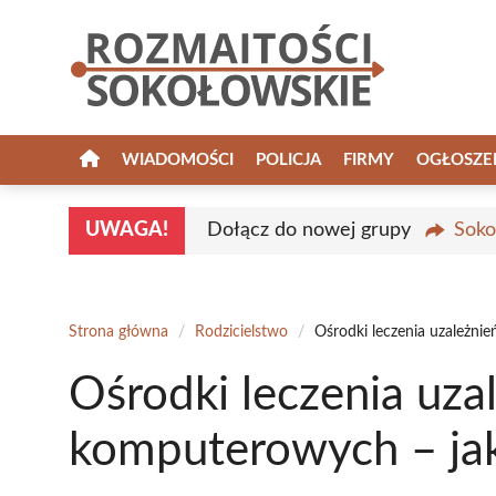
Przejdź
do
treści
WIADOMOŚCI
POLICJA
FIRMY
OGŁOSZE
UWAGA!
Dołącz do nowej grupy
Soko
Strona główna
/
Rodzicielstwo
/
Ośrodki leczenia uzależni
Ośrodki leczenia uza
komputerowych – ja