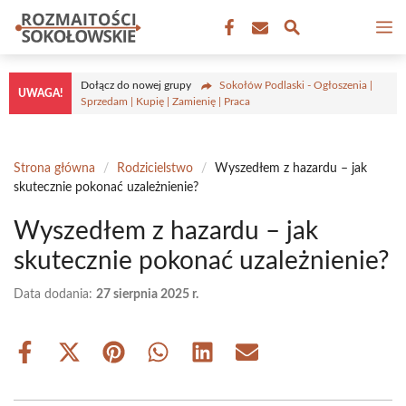
Przejdź
M
do
treści
Dołącz do nowej grupy
Sokołów Podlaski - Ogłoszenia |
UWAGA!
Sprzedam | Kupię | Zamienię | Praca
Strona główna
/
Rodzicielstwo
/
Wyszedłem z hazardu – jak
skutecznie pokonać uzależnienie?
Wyszedłem z hazardu – jak
skutecznie pokonać uzależnienie?
Data dodania:
27 sierpnia 2025 r.
Share
Share
Share
Share
Share
Share
on
on
on
on
on
on
Facebook
X
Pinterest
WhatsApp
LinkedIn
Email
(Twitter)