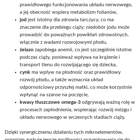
prawidłowego funkcjonowania układu nerwowego,
a jej obecność wspiera metabolizm folianów,
jod
jest istotny dla zdrowia tarczycy, co ma
znaczenie dla przebiegu ciąży; niedobór jodu może
prowadzić do poważnych powikłań zdrowotnych,
włącznie z wadami rozwojowymi płodu,
żelazo
zapobiega anemii, co jest szczególnie istotne
podczas ciąży, ponieważ wpływa na krążenie i
transport tlenu do rozwijającego się dziecka,
cynk
ma wpływ na płodność oraz prawidłowy
rozwój płodu, a także wzmacnia układ
odpornościowy przyszłej matki, co może korzystnie
wpłynąć na szanse na poczęcie,
kwasy tłuszczowe omega-3
odgrywają ważną rolę w
procesach zapłodnienia, wspierając rozwój mózgu i
układu nerwowego w wczesnych stadiach ciąży.
Dzięki synergicznemu działaniu tych mikroelementów,
organizm zyskuje lepsze możliwości przygotowania się do