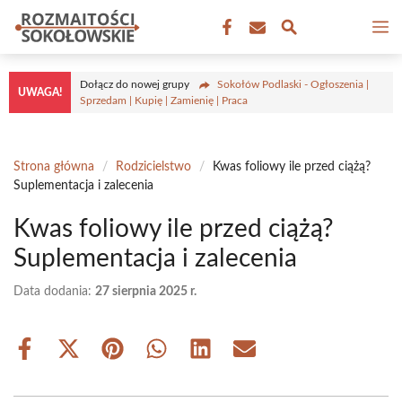
Przejdź
M
do
treści
Dołącz do nowej grupy
Sokołów Podlaski - Ogłoszenia |
UWAGA!
Sprzedam | Kupię | Zamienię | Praca
Strona główna
/
Rodzicielstwo
/
Kwas foliowy ile przed ciążą?
Suplementacja i zalecenia
Kwas foliowy ile przed ciążą?
Suplementacja i zalecenia
Data dodania:
27 sierpnia 2025 r.
Share
Share
Share
Share
Share
Share
on
on
on
on
on
on
Facebook
X
Pinterest
WhatsApp
LinkedIn
Email
(Twitter)