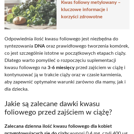
Kwas foliowy metylowany –
kluczowe informacje i
korzyści zdrowotne
Odpowiednia ilość kwasu foliowego jest niezbędna do
syntezowania
DNA
oraz prawidłowego tworzenia komórek,
co jest szczególnie istotne w początkowych etapach ciąży.
Dlatego warto pomyśleć o rozpoczęciu suplementacji
kwasu foliowego na
3-6 miesięcy
przed zajściem w ciążę i
kontynuować ją w trakcie ciąży oraz w czasie karmienia,
aby zapewnić optymalne warunki zarówno dla mamy, jak i
dla dziecka.
Jakie są zalecane dawki kwasu
foliowego przed zajściem w ciążę?
Zalecana dzienna ilość kwasu foliowego dla kobiet
przygotowujących się do ciąży
wynosi 0,4 mg, czyli 400 µg.