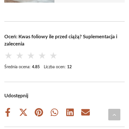
Oceń: Kwas foliowy ile przed ciążą? Suplementacja i
zalecenia
★
★
★
★
★
Średnia ocena:
4.85
Liczba ocen:
12
Udostępnij
Share
Share
Share
Share
Share
Share
on
on
on
on
on
on
Facebook
X
Pinterest
WhatsApp
LinkedIn
Email
(Twitter)