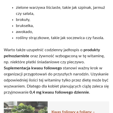
zielone warzywa liściaste, takie jak szpinak, jarmuż
czy sałata,
brokuły,
brukselka,
awokado,
rośliny strączkowe, takie jak soczewica czy fasola.
Warto także uzupełnić codzienny jadłospis o
produkty
pełnoziarniste
oraz żywność wzbogaconą w tę witaminę,
np. niektóre płatki śniadaniowe czy pieczywo.
Suplementacja kwasu foliowego
stanowi ważny krok w
organizacji przygotowań do przyszłych narodzin. Uzyskanie
odpowiedniej ilości tej witaminy tylko przez dietę może być
wyzwaniem. Dlatego dla kobiet planujących ciążę zaleca się
przyjmowanie
0,4 mg kwasu foliowego dziennie
.
Kwas foliowy a foliany –