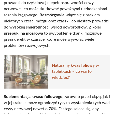
prowadzi do częściowej niepełnosprawności cewy
nerwowej, co może skutkować poważnymi uszkodzeniami
rdzenia kręgowego.
Bezmózgowie
wiąże się z brakiem
niektórych części mózgu oraz czaszki, co niestety prowadzi
do wysokiej śmiertelności wśród noworodków. Z kolei
przepuklina mózgowa
to uwypuklenie tkanki mózgowej
przez defekt w czaszce, które może wywołać wiele
problemów rozwojowych.
Naturalny kwas foliowy w
tabletkach – co warto
wiedzieć?
Suplementacja kwasu foliowego
, zarówno przed ciążą, jak i
w jej trakcie, może ograniczyć ryzyko wystąpienia tych wad
cewy nerwowej nawet o
70%
. Dlatego zaleca się, aby