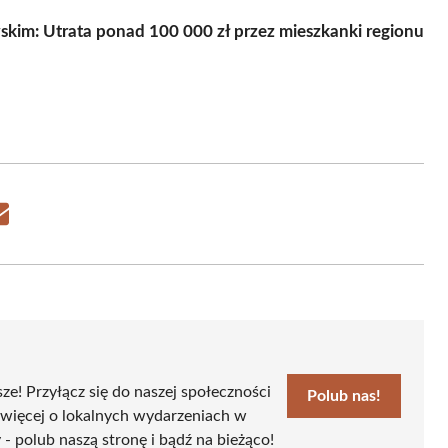
kim: Utrata ponad 100 000 zł przez mieszkanki regionu
Share
on
Email
sze! Przyłącz się do naszej społeczności
Polub nas!
 więcej o lokalnych wydarzeniach w
 - polub naszą stronę i bądź na bieżąco!