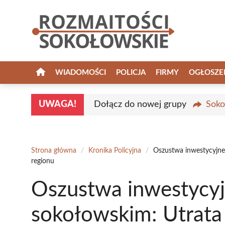
Przejdź
do
treści
WIADOMOŚCI
POLICJA
FIRMY
OGŁOSZE
UWAGA!
Dołącz do nowej grupy
Soko
Strona główna
/
Kronika Policyjna
/
Oszustwa inwestycyjne
regionu
Oszustwa inwestycyj
sokołowskim: Utrata