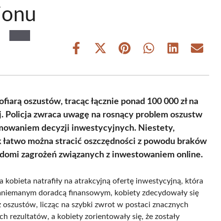
ionu
Share
Share
Share
Share
Share
Share
on
on
on
on
on
on
Facebook
X
Pinterest
WhatsApp
LinkedIn
Email
(Twitter)
iarą oszustów, tracąc łącznie ponad 100 000 zł na
. Policja zwraca uwagę na rosnący problem oszustw
jmowaniem decyzji inwestycyjnych. Niestety,
jak łatwo można stracić oszczędności z powodu braków
domi zagrożeń związanych z inwestowaniem online.
 kobieta natrafiły na atrakcyjną ofertę inwestycyjną, która
omniemanym doradcą finansowym, kobiety zdecydowały się
 oszustów, licząc na szybki zwrot w postaci znacznych
h rezultatów, a kobiety zorientowały się, że zostały