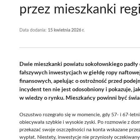
przez mieszkanki reg
Data dodania:
15 kwietnia 2026 r.
Dwie mieszkanki powiatu sokołowskiego padły of
fałszywych inwestycjach w giełdę ropy naftowej
finansowych, apelując o ostrożność przed pode
incydent ten nie jest odosobniony i pokazuje, 
w wiedzy o rynku. Mieszkańcy powinni być świa
Oszustwo rozegrało się w momencie, gdy 57- i 67-letnia
obiecywała szybkie i wysokie zyski. Po rozmowie z d
przekazać swoje oszczędności na konta wskazane przez
wypłat. Niestety, inwestycje nie przyniosły oczekiwanyc