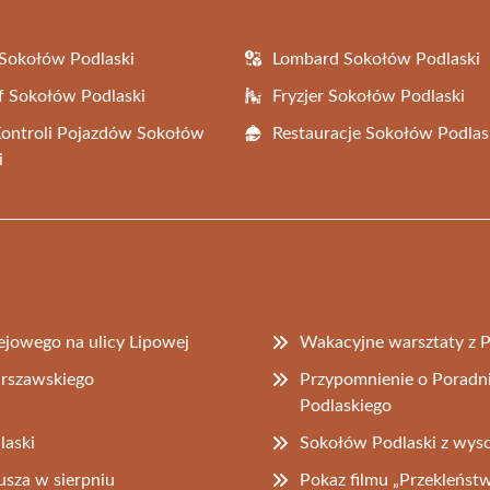
Sokołów Podlaski
Lombard Sokołów Podlaski
f Sokołów Podlaski
Fryzjer Sokołów Podlaski
Kontroli Pojazdów Sokołów
Restauracje Sokołów Podlas
i
lejowego na ulicy Lipowej
Wakacyjne warsztaty z
arszawskiego
Przypomnienie o Poradn
Podlaskiego
laski
Sokołów Podlaski z wys
usza w sierpniu
Pokaz filmu „Przekleńs