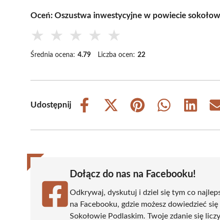
Oceń: Oszustwa inwestycyjne w powiecie sokołows
★
★
★
★
★
Średnia ocena:
4.79
Liczba ocen:
22
Udostępnij
Share
Share
Share
Share
Share
on
on
on
on
on
Facebook
X
Pinterest
WhatsApp
LinkedIn
(Twitter)
Dołącz do nas na Facebooku!
Odkrywaj, dyskutuj i dziel się tym co najlep
na Facebooku, gdzie możesz dowiedzieć się
Sokołowie Podlaskim. Twoje zdanie się liczy