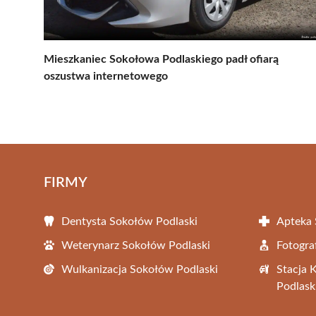
Mieszkaniec Sokołowa Podlaskiego padł ofiarą
oszustwa internetowego
FIRMY
Dentysta Sokołów Podlaski
Apteka 
Weterynarz Sokołów Podlaski
Fotogra
Wulkanizacja Sokołów Podlaski
Stacja 
Podlask