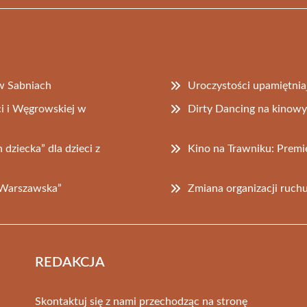
w Sabniach
Uroczystości upamiętniaj
i i Węgrowskiej w
Dirty Dancing na kinow
dziecka” dla dzieci z
Kino na Trawniku: Premier
 Warszawska”
Zmiana organizacji ruchu
REDAKCJA
Skontaktuj się z nami przechodząc na stronę