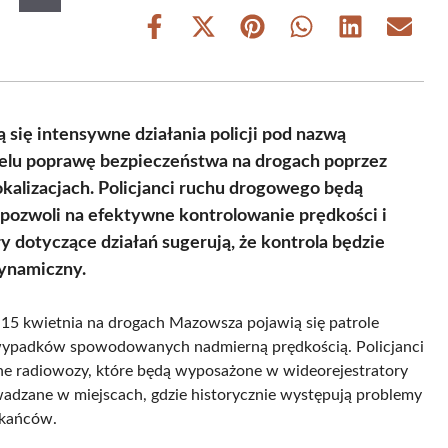
Share
Share
Share
Share
Share
Share
on
on
on
on
on
on
Facebook
X
Pinterest
WhatsApp
LinkedIn
Email
(Twitter)
się intensywne działania policji pod nazwą
celu poprawę bezpieczeństwa na drogach poprzez
kalizacjach. Policjanci ruchu drogowego będą
 pozwoli na efektywne kontrolowanie prędkości i
y dotyczące działań sugerują, że kontrola będzie
dynamiczny.
15 kwietnia na drogach Mazowsza pojawią się patrole
by wypadków spowodowanych nadmierną prędkością. Policjanci
e radiowozy, które będą wyposażone w wideorejestratory
wadzane w miejscach, gdzie historycznie występują problemy
zkańców.