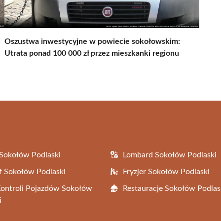
Oszustwa inwestycyjne w powiecie sokołowskim:
Utrata ponad 100 000 zł przez mieszkanki regionu
Sokołów Podlaski
Lombard Sokołów Podlaski
f Sokołów Podlaski
Fryzjer Sokołów Podlaski
Kontroli Pojazdów Sokołów
Restauracje Sokołów Podlas
i