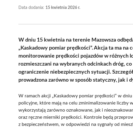
Data dodania:
15 kwietnia 2026 r.
W dniu 15 kwietnia na terenie Mazowsza odbędą 
„Kaskadowy pomiar prędkości”. Akcja ta ma na 
monitorowanie prędkości pojazdów w różnych lo
rozmieszczani na wybranych odcinkach dróg, co
ograniczenie niebezpiecznych sytuacji. Szczegół
prowadzona zarówno w sposób statyczny, jak i 
W ramach akcji „Kaskadowy pomiar prędkości” w dniu 
policyjne, które mają na celu zminimalizowanie licz
wykorzystają zarówno oznakowane, jak i nieoznakowan
oraz ręczne mierniki prędkości. Kontrole będą przepro
z bezpieczeństwem, w odpowiedzi na sygnały od mies