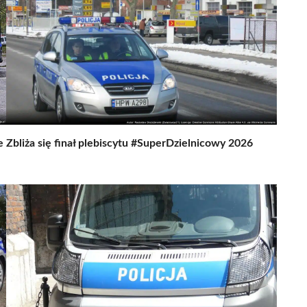
e
Zbliża się finał plebiscytu #SuperDzielnicowy 2026