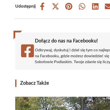
Udostępnij
Share
Share
Share
Share
Share
on
on
on
on
on
Facebook
X
Pinterest
WhatsApp
LinkedIn
(Twitter)
Dołącz do nas na Facebooku!
Odkrywaj, dyskutuj i dziel się tym co najlep
na Facebooku, gdzie możesz dowiedzieć się
Sokołowie Podlaskim. Twoje zdanie się liczy
Zobacz Także