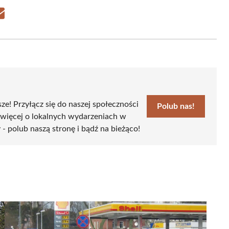
Share
on
Email
sze! Przyłącz się do naszej społeczności
Polub nas!
 więcej o lokalnych wydarzeniach w
 - polub naszą stronę i bądź na bieżąco!