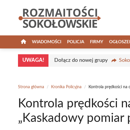
Przejdź
do
treści
WIADOMOŚCI
POLICJA
FIRMY
OGŁOSZE
UWAGA!
Dołącz do nowej grupy
Soko
Strona główna
/
Kronika Policyjna
/
Kontrola prędkości na 
Kontrola prędkości n
„Kaskadowy pomiar p