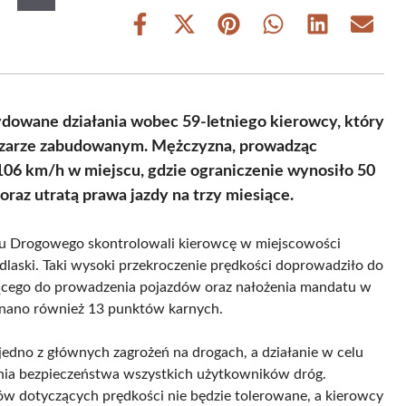
Share
Share
Share
Share
Share
Share
on
on
on
on
on
on
Facebook
X
Pinterest
WhatsApp
LinkedIn
Email
(Twitter)
cydowane działania wobec 59-letniego kierowcy, który
szarze zabudowanym. Mężczyzna, prowadząc
106 km/h w miejscu, gdzie ograniczenie wynosiło 50
az utratą prawa jazdy na trzy miesiące.
hu Drogowego skontrolowali kierowcę w miejscowości
dlaski. Taki wysoki przekroczenie prędkości doprowadziło do
cego do prowadzenia pojazdów oraz nałożenia mandatu w
nano również 13 punktów karnych.
jedno z głównych zagrożeń na drogach, a działanie w celu
enia bezpieczeństwa wszystkich użytkowników dróg.
sów dotyczących prędkości nie będzie tolerowane, a kierowcy