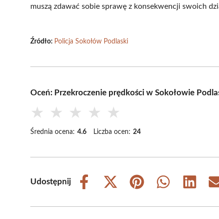
muszą zdawać sobie sprawę z konsekwencji swoich dzi
Źródło:
Policja Sokołów Podlaski
Oceń: Przekroczenie prędkości w Sokołowie Podlas
★
★
★
★
★
Średnia ocena:
4.6
Liczba ocen:
24
Udostępnij
Share
Share
Share
Share
Share
on
on
on
on
on
Facebook
X
Pinterest
WhatsApp
LinkedIn
(Twitter)