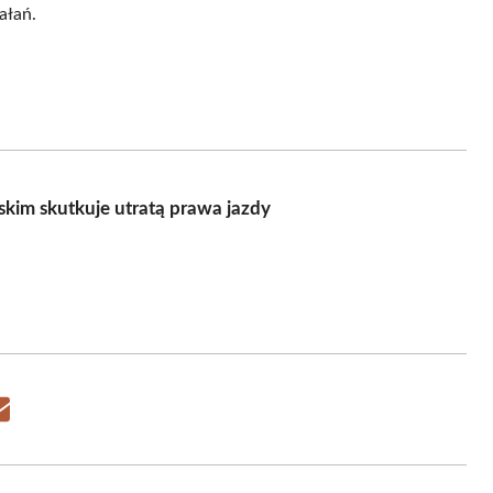
ałań.
kim skutkuje utratą prawa jazdy
Share
on
Email