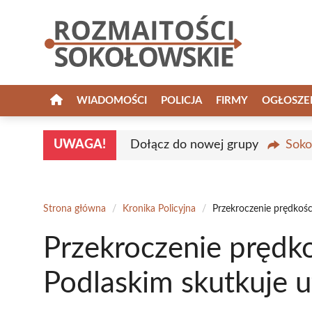
Przejdź
do
treści
WIADOMOŚCI
POLICJA
FIRMY
OGŁOSZE
UWAGA!
Dołącz do nowej grupy
Soko
Strona główna
/
Kronika Policyjna
/
Przekroczenie prędkośc
Przekroczenie prędk
Podlaskim skutkuje u