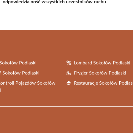
odpowiedzialność wszystkich uczestników ruchu
Sokołów Podlaski
Lombard Sokołów Podlaski
f Sokołów Podlaski
Fryzjer Sokołów Podlaski
Kontroli Pojazdów Sokołów
Restauracje Sokołów Podlas
i