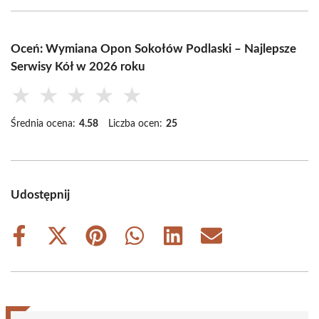
Oceń: Wymiana Opon Sokołów Podlaski – Najlepsze
Serwisy Kół w 2026 roku
★
★
★
★
★
Średnia ocena:
4.58
Liczba ocen:
25
Udostępnij
Share
Share
Share
Share
Share
Share
on
on
on
on
on
on
Facebook
X
Pinterest
WhatsApp
LinkedIn
Email
(Twitter)