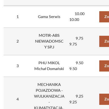
10.00
1
Gama Serwis
Zo
10.00
MOTIR-ABS
9.75
2
NIEWIADOMSC
Zo
9.75
Y SP.J
PHU MIKOL
9.50
3
Zo
Michał Domański
9.50
MECHANIKA
POJAZDOWA -
WULKANIZACJA
9.25
4
Zo
-
9.25
KLIMATYZACJA ,