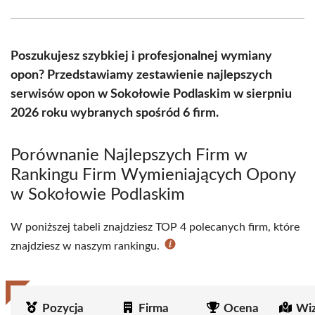
Facebook
X
Pinterest
WhatsApp
LinkedIn
Email
(Twitter)
Poszukujesz szybkiej i profesjonalnej wymiany
opon? Przedstawiamy zestawienie najlepszych
serwisów opon w Sokołowie Podlaskim w sierpniu
2026 roku wybranych spośród 6 firm.
Porównanie Najlepszych Firm w
Rankingu Firm Wymieniających Opony
w Sokołowie Podlaskim
W poniższej tabeli znajdziesz TOP 4 polecanych firm, które
znajdziesz w naszym rankingu.
Pozycja
Firma
Ocena
Wiz