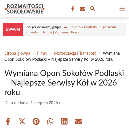
Przejdź
M
do
treści
Dołącz do nowej grupy
Sokołów Podlaski - Ogłoszenia |
UWAGA!
Sprzedam | Kupię | Zamienię | Praca
Strona główna
/
Firmy
/
Motoryzacja i Transport
/
Wymiana
Opon Sokołów Podlaski – Najlepsze Serwisy Kół w 2026 roku
Wymiana Opon Sokołów Podlaski
– Najlepsze Serwisy Kół w 2026
roku
Data dodania:
1 sierpnia 2026 r.
Share
Share
Share
Share
Share
Share
on
on
on
on
on
on