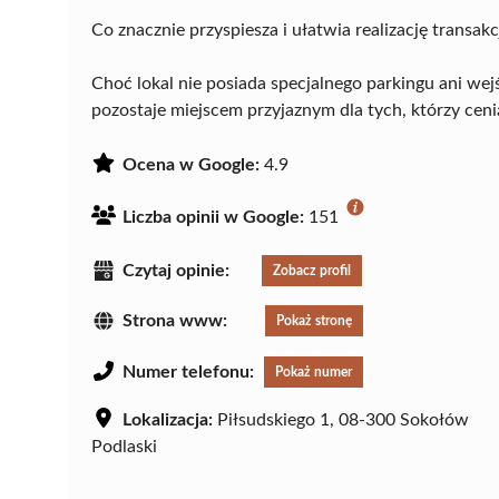
Co znacznie przyspiesza i ułatwia realizację transakcj
Choć lokal nie posiada specjalnego parkingu ani w
pozostaje miejscem przyjaznym dla tych, którzy cen
Ocena w Google:
4.9
Liczba opinii w Google:
151
Czytaj opinie:
Zobacz profil
Strona www:
Pokaż stronę
Numer telefonu:
Pokaż numer
Lokalizacja:
Piłsudskiego 1, 08-300 Sokołów
Podlaski