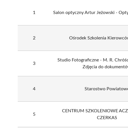
1
Salon optyczny Artur Jeżowski - Op
2
Ośrodek Szkolenia Kierowcó
Studio Fotograficzne - M. R. Chróści
3
Zdjęcia do dokument
4
Starostwo Powiatow
CENTRUM SZKOLENIOWE ACZ
5
CZERKAS