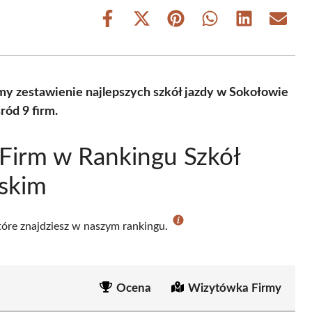
Share
Share
Share
Share
Share
Share
on
on
on
on
on
on
Facebook
X
Pinterest
WhatsApp
LinkedIn
Email
(Twitter)
my zestawienie najlepszych szkół jazdy w Sokołowie
ód 9 firm.
Firm w Rankingu Szkół
skim
które znajdziesz w naszym rankingu.
Ocena
Wizytówka Firmy