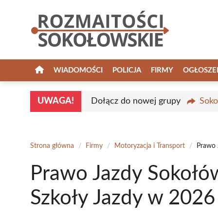
Przejdź
do
treści
WIADOMOŚCI
POLICJA
FIRMY
OGŁOSZE
UWAGA!
Dołącz do nowej grupy
Soko
Strona główna
/
Firmy
/
Motoryzacja i Transport
/
Prawo 
Prawo Jazdy Sokołów
Szkoły Jazdy w 2026