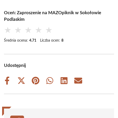
Oceń: Zaproszenie na MAZOpiknik w Sokołowie
Podlaskim
★
★
★
★
★
Średnia ocena:
4.71
Liczba ocen:
8
Udostępnij
Share
Share
Share
Share
Share
Share
on
on
on
on
on
on
Facebook
X
Pinterest
WhatsApp
LinkedIn
Email
(Twitter)