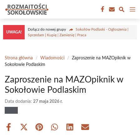
Przejdź
M
do
treści
Dołącz do nowej grupy
Sokołów Podlaski - Ogłoszenia |
UWAGA!
Sprzedam | Kupię | Zamienię | Praca
Strona główna
/
Wiadomości
/
Zaproszenie na MAZOpiknik w
Sokołowie Podlaskim
Zaproszenie na MAZOpiknik w
Sokołowie Podlaskim
Data dodania:
27 maja 2026 r.
Share
Share
Share
Share
Share
Share
on
on
on
on
on
on
Facebook
X
Pinterest
WhatsApp
LinkedIn
Email