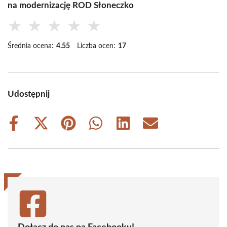
na modernizację ROD Słoneczko
★
★
★
★
★
Średnia ocena:
4.55
Liczba ocen:
17
Udostępnij
Share
Share
Share
Share
Share
Share
on
on
on
on
on
on
Facebook
X
Pinterest
WhatsApp
LinkedIn
Email
(Twitter)