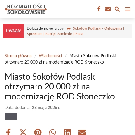
Przejdź
M
do
treści
Dołącz do nowej grupy
Sokołów Podlaski - Ogłoszenia |
UWAGA!
Sprzedam | Kupię | Zamienię | Praca
Strona główna
/
Wiadomości
/
Miasto Sokołów Podlaski
otrzymało 20 000 zł na modernizację ROD Słoneczko
Miasto Sokołów Podlaski
otrzymało 20 000 zł na
modernizację ROD Słoneczko
Data dodania:
28 maja 2026 r.
Share
Share
Share
Share
Share
Share