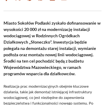
on
on
on
on
on
on
Facebook
X
Pinterest
WhatsApp
LinkedIn
Email
(Twitter)
Miasto Sokołów Podlaski zyskało dofinansowanie w
wysokości 20 000 zł na modernizację instalacji
wodociągowej w Rodzinnych Ogródkach
Działkowych „Słoneczko”. Inwestycja będzie
polegała na demontażu starej instalacji, wymianie
podłoża oraz montażu nowej linii wodociągowej.
Środki na ten cel pochodzić będą z budżetu
Województwa Mazowieckiego, w ramach
programów wsparcia dla działkowców.
Realizacja prac modernizacyjnych obejmie kluczowe
działania, takie jak demontaż istniejącej infrastruktury
wodociągowej, co jest niezbędne do zapewnienia
bezpieczeństwa i funkcjonalności nowego systemu. Po