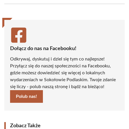
Facebook
X
Pinterest
WhatsApp
LinkedIn
Email
(Twitter)
Dołącz do nas na Facebooku!
Odkrywaj, dyskutuj i dziel się tym co najlepsze!
Przyłącz się do naszej społeczności na Facebooku,
gdzie możesz dowiedzieć się więcej o lokalnych
wydarzeniach w Sokołowie Podlaskim. Twoje zdanie
się liczy - polub naszą stronę i bądź na bieżąco!
Polub nas!
Zobacz Także