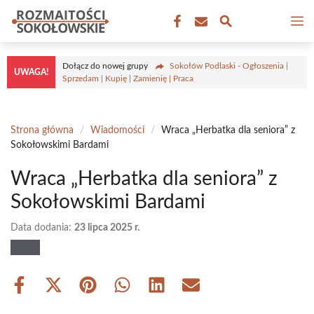
Przejdź
M
do
treści
Dołącz do nowej grupy
Sokołów Podlaski - Ogłoszenia |
UWAGA!
Sprzedam | Kupię | Zamienię | Praca
Strona główna
/
Wiadomości
/
Wraca „Herbatka dla seniora” z
Sokołowskimi Bardami
Wraca „Herbatka dla seniora” z
Sokołowskimi Bardami
Data dodania:
23 lipca 2025 r.
Share
Share
Share
Share
Share
Share
on
on
on
on
on
on
Facebook
X
Pinterest
WhatsApp
LinkedIn
Email