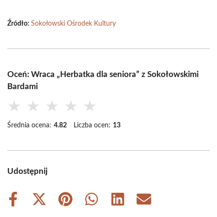
Źródło:
Sokołowski Ośrodek Kultury
Oceń: Wraca „Herbatka dla seniora” z Sokołowskimi
Bardami
★
★
★
★
★
Średnia ocena:
4.82
Liczba ocen:
13
Udostępnij
Share
Share
Share
Share
Share
Share
on
on
on
on
on
on