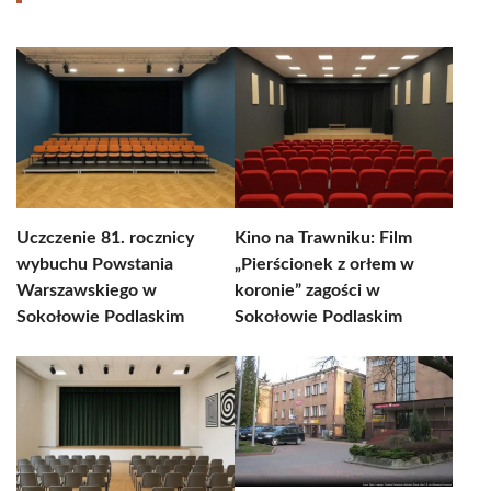
Uczczenie 81. rocznicy
Kino na Trawniku: Film
wybuchu Powstania
„Pierścionek z orłem w
Warszawskiego w
koronie” zagości w
Sokołowie Podlaskim
Sokołowie Podlaskim