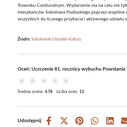
Trawniku Coolturalnym. Wydarzenie ma na celu nie tylko
mieszkańców Sokołowa Podlaskiego poprzez wspólne uc
wszystkich do licznego przybycia i aktywnego udziału
Źródło:
Sokołowski Ośrodek Kultury
Oceń: Uczczenie 81. rocznicy wybuchu Powstania
★
★
★
★
★
Średnia ocena:
4.78
Liczba ocen:
13
Udostępnij
Share
Share
Share
Share
Share