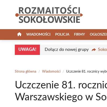
Przejdź
do
treści
WIADOMOŚCI
POLICJA
FIRMY
OGŁOSZE
UWAGA!
Dołącz do nowej grupy
Soko
Strona główna
/
Wiadomości
/
Uczczenie 81. rocznicy wy
Uczczenie 81. roczn
Warszawskiego w So