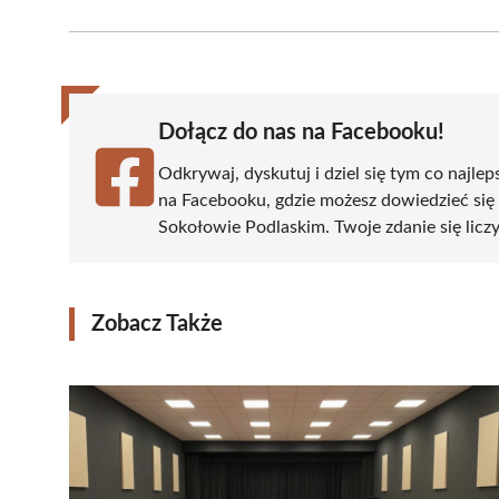
on
on
on
on
on
Facebook
X
Pinterest
WhatsApp
LinkedIn
(Twitter)
Dołącz do nas na Facebooku!
Odkrywaj, dyskutuj i dziel się tym co najlep
na Facebooku, gdzie możesz dowiedzieć się
Sokołowie Podlaskim. Twoje zdanie się liczy
Zobacz Także