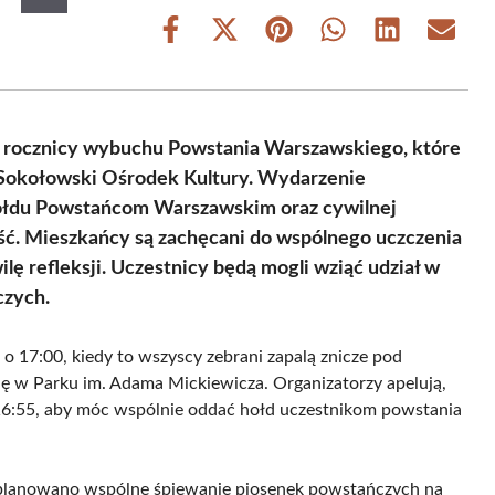
Share
Share
Share
Share
Share
Share
on
on
on
on
on
on
Facebook
X
Pinterest
WhatsApp
LinkedIn
Email
(Twitter)
 rocznicy wybuchu Powstania Warszawskiego, które
 Sokołowski Ośrodek Kultury. Wydarzenie
hołdu Powstańcom Warszawskim oraz cywilnej
ość. Mieszkańcy są zachęcani do wspólnego uczczenia
ilę refleksji. Uczestnicy będą mogli wziąć udział w
czych.
o 17:00, kiedy to wszyscy zebrani zapalą znicze pod
 w Parku im. Adama Mickiewicza. Organizatorzy apelują,
o 16:55, aby móc wspólnie oddać hołd uczestnikom powstania
 zaplanowano wspólne śpiewanie piosenek powstańczych na