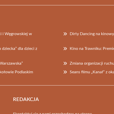
i i Węgrowskiej w
Dirty Dancing na kinow
dziecka” dla dzieci z
Kino na Trawniku: Premier
 Warszawska”
Zmiana organizacji ruchu
ołowie Podlaskim
Seans filmu „Kanał” z o
REDAKCJA
Skontaktuj się z nami przechodząc na stronę