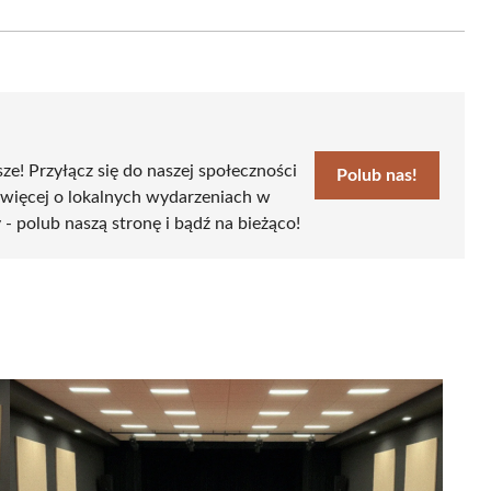
on
Email
sze! Przyłącz się do naszej społeczności
Polub nas!
 więcej o lokalnych wydarzeniach w
 - polub naszą stronę i bądź na bieżąco!