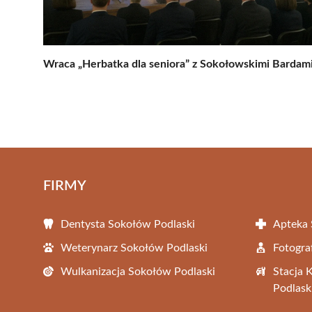
Wraca „Herbatka dla seniora” z Sokołowskimi Bardam
FIRMY
Dentysta Sokołów Podlaski
Apteka 
Weterynarz Sokołów Podlaski
Fotogra
Wulkanizacja Sokołów Podlaski
Stacja 
Podlask