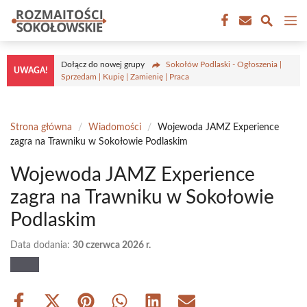
Przejdź
M
do
treści
Dołącz do nowej grupy
Sokołów Podlaski - Ogłoszenia |
UWAGA!
Sprzedam | Kupię | Zamienię | Praca
Strona główna
/
Wiadomości
/
Wojewoda JAMZ Experience
zagra na Trawniku w Sokołowie Podlaskim
Wojewoda JAMZ Experience
zagra na Trawniku w Sokołowie
Podlaskim
Data dodania:
30 czerwca 2026 r.
Share
Share
Share
Share
Share
Share