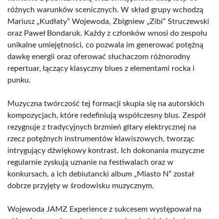
różnych warunków scenicznych. W skład grupy wchodzą
Mariusz „Kudłaty” Wojewoda, Zbigniew „Zibi” Struczewski
oraz Paweł Bondaruk. Każdy z członków wnosi do zespołu
unikalne umiejętności, co pozwala im generować potężną
dawkę energii oraz oferować słuchaczom różnorodny
repertuar, łączący klasyczny blues z elementami rocka i
punku.
Muzyczna twórczość tej formacji skupia się na autorskich
kompozycjach, które redefiniują współczesny blus. Zespół
rezygnuje z tradycyjnych brzmień gitary elektrycznej na
rzecz potężnych instrumentów klawiszowych, tworząc
intrygujący dźwiękowy kontrast. Ich dokonania muzyczne
regularnie zyskują uznanie na festiwalach oraz w
konkursach, a ich debiutancki album „Miasto N” został
dobrze przyjęty w środowisku muzycznym.
Wojewoda JAMZ Experience z sukcesem występował na