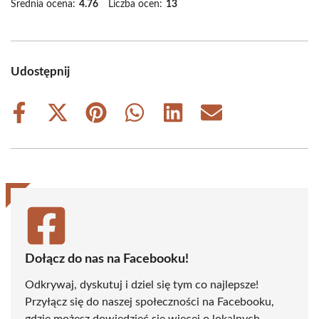
Średnia ocena:
4.76
Liczba ocen:
13
Udostępnij
Share
Share
Share
Share
Share
Share
on
on
on
on
on
on
Facebook
X
Pinterest
WhatsApp
LinkedIn
Email
(Twitter)
Dołącz do nas na Facebooku!
Odkrywaj, dyskutuj i dziel się tym co najlepsze!
Przyłącz się do naszej społeczności na Facebooku,