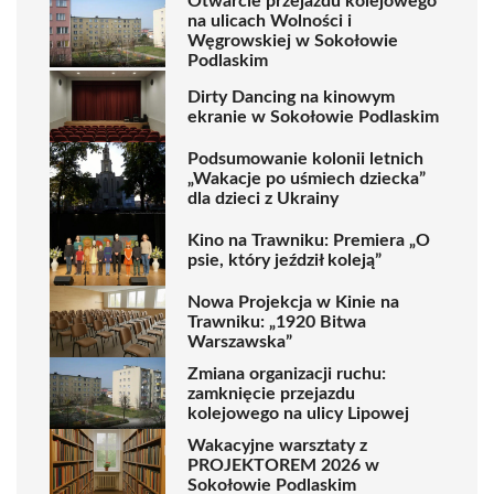
Otwarcie przejazdu kolejowego
na ulicach Wolności i
Węgrowskiej w Sokołowie
Podlaskim
Dirty Dancing na kinowym
ekranie w Sokołowie Podlaskim
Podsumowanie kolonii letnich
„Wakacje po uśmiech dziecka”
dla dzieci z Ukrainy
Kino na Trawniku: Premiera „O
psie, który jeździł koleją”
Nowa Projekcja w Kinie na
Trawniku: „1920 Bitwa
Warszawska”
Zmiana organizacji ruchu:
zamknięcie przejazdu
kolejowego na ulicy Lipowej
Wakacyjne warsztaty z
PROJEKTOREM 2026 w
Sokołowie Podlaskim