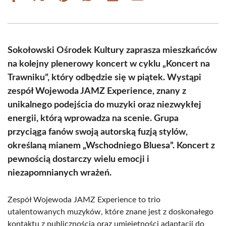
on
on
on
on
on
on
Facebook
X
Pinterest
WhatsApp
LinkedIn
Email
(Twitter)
Sokołowski Ośrodek Kultury zaprasza mieszkańców
na kolejny plenerowy koncert w cyklu „Koncert na
Trawniku”, który odbędzie się w piątek. Wystąpi
zespół Wojewoda JAMZ Experience, znany z
unikalnego podejścia do muzyki oraz niezwykłej
energii, którą wprowadza na scenie. Grupa
przyciąga fanów swoją autorską fuzją stylów,
określaną mianem „Wschodniego Bluesa”. Koncert z
pewnością dostarczy wielu emocji i
niezapomnianych wrażeń.
Zespół Wojewoda JAMZ Experience to trio
utalentowanych muzyków, które znane jest z doskonałego
kontaktu z publicznością oraz umiejętności adaptacji do