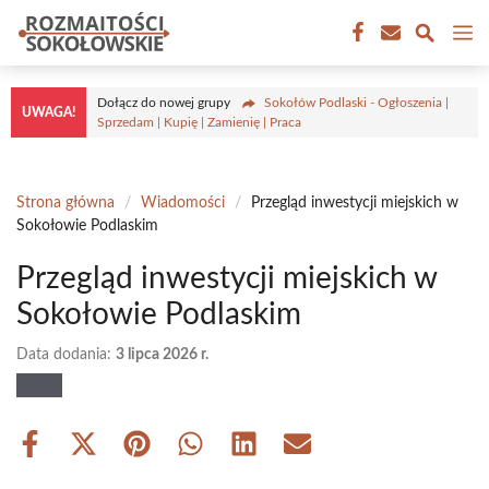
Przejdź
M
do
treści
Dołącz do nowej grupy
Sokołów Podlaski - Ogłoszenia |
UWAGA!
Sprzedam | Kupię | Zamienię | Praca
Strona główna
/
Wiadomości
/
Przegląd inwestycji miejskich w
Sokołowie Podlaskim
Przegląd inwestycji miejskich w
Sokołowie Podlaskim
Data dodania:
3 lipca 2026 r.
Share
Share
Share
Share
Share
Share
on
on
on
on
on
on
Facebook
X
Pinterest
WhatsApp
LinkedIn
Email