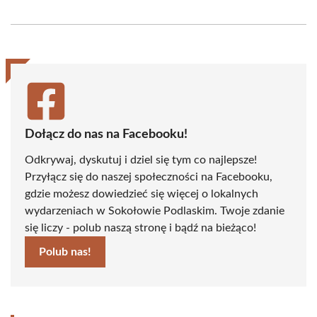
on
on
on
on
on
on
Facebook
X
Pinterest
WhatsApp
LinkedIn
Email
(Twitter)
Dołącz do nas na Facebooku!
Odkrywaj, dyskutuj i dziel się tym co najlepsze!
Przyłącz się do naszej społeczności na Facebooku,
gdzie możesz dowiedzieć się więcej o lokalnych
wydarzeniach w Sokołowie Podlaskim. Twoje zdanie
się liczy - polub naszą stronę i bądź na bieżąco!
Polub nas!