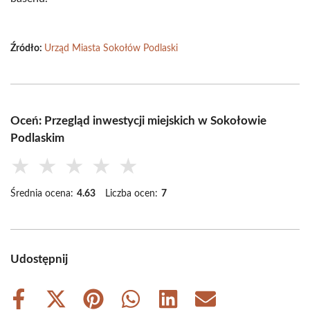
Źródło:
Urząd Miasta Sokołów Podlaski
Oceń: Przegląd inwestycji miejskich w Sokołowie
Podlaskim
★
★
★
★
★
Średnia ocena:
4.63
Liczba ocen:
7
Udostępnij
Share
Share
Share
Share
Share
Share