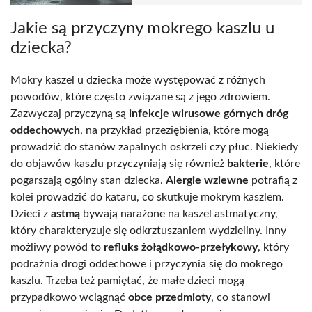
Jakie są przyczyny mokrego kaszlu u
dziecka?
Mokry kaszel u dziecka może występować z różnych
powodów, które często związane są z jego zdrowiem.
Zazwyczaj przyczyną są
infekcje wirusowe górnych dróg
oddechowych
, na przykład przeziębienia, które mogą
prowadzić do stanów zapalnych oskrzeli czy płuc. Niekiedy
do objawów kaszlu przyczyniają się również
bakterie
, które
pogarszają ogólny stan dziecka.
Alergie wziewne
potrafią z
kolei prowadzić do kataru, co skutkuje mokrym kaszlem.
Dzieci z
astmą
bywają narażone na kaszel astmatyczny,
który charakteryzuje się odkrztuszaniem wydzieliny. Inny
możliwy powód to
refluks żołądkowo-przełykowy
, który
podrażnia drogi oddechowe i przyczynia się do mokrego
kaszlu. Trzeba też pamiętać, że małe dzieci mogą
przypadkowo wciągnąć
obce przedmioty
, co stanowi