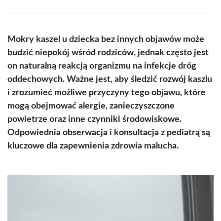
Facebook
X
Pinterest
WhatsApp
LinkedIn
Email
(Twitter)
Mokry kaszel u dziecka bez innych objawów może
budzić niepokój wśród rodziców, jednak często jest
on naturalną reakcją organizmu na infekcje dróg
oddechowych. Ważne jest, aby śledzić rozwój kaszlu
i zrozumieć możliwe przyczyny tego objawu, które
mogą obejmować alergie, zanieczyszczone
powietrze oraz inne czynniki środowiskowe.
Odpowiednia obserwacja i konsultacja z pediatrą są
kluczowe dla zapewnienia zdrowia malucha.