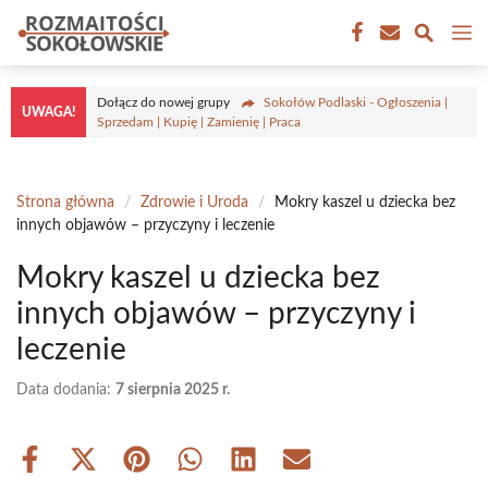
Przejdź
M
do
treści
Dołącz do nowej grupy
Sokołów Podlaski - Ogłoszenia |
UWAGA!
Sprzedam | Kupię | Zamienię | Praca
Strona główna
/
Zdrowie i Uroda
/
Mokry kaszel u dziecka bez
innych objawów – przyczyny i leczenie
Mokry kaszel u dziecka bez
innych objawów – przyczyny i
leczenie
Data dodania:
7 sierpnia 2025 r.
Share
Share
Share
Share
Share
Share
on
on
on
on
on
on