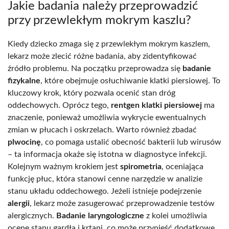
Jakie badania należy przeprowadzić
przy przewlekłym mokrym kaszlu?
Kiedy dziecko zmaga się z przewlekłym mokrym kaszlem,
lekarz może zlecić różne badania, aby zidentyfikować
źródło problemu. Na początku przeprowadza się
badanie
fizykalne
, które obejmuje osłuchiwanie klatki piersiowej. To
kluczowy krok, który pozwala ocenić stan dróg
oddechowych. Oprócz tego,
rentgen klatki piersiowej
ma
znaczenie, ponieważ umożliwia wykrycie ewentualnych
zmian w płucach i oskrzelach. Warto również zbadać
plwocinę
, co pomaga ustalić obecność bakterii lub wirusów
– ta informacja okaże się istotna w diagnostyce infekcji.
Kolejnym ważnym krokiem jest
spirometria
, oceniająca
funkcję płuc, która stanowi cenne narzędzie w analizie
stanu układu oddechowego. Jeżeli istnieje podejrzenie
alergii
, lekarz może zasugerować przeprowadzenie testów
alergicznych.
Badanie laryngologiczne
z kolei umożliwia
ocenę stanu gardła i krtani, co może przynieść dodatkowe