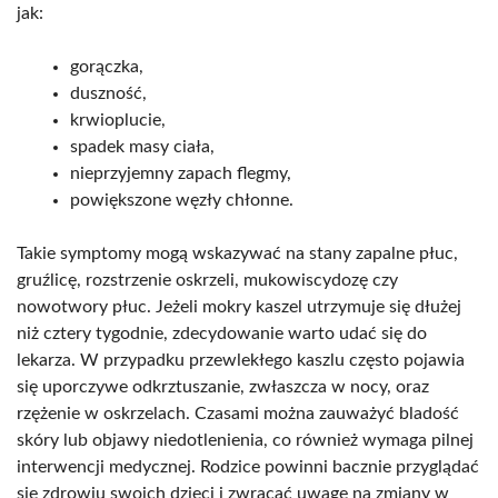
jak:
gorączka,
duszność,
krwioplucie,
spadek masy ciała,
nieprzyjemny zapach flegmy,
powiększone węzły chłonne.
Takie symptomy mogą wskazywać na stany zapalne płuc,
gruźlicę, rozstrzenie oskrzeli, mukowiscydozę czy
nowotwory płuc. Jeżeli mokry kaszel utrzymuje się dłużej
niż cztery tygodnie, zdecydowanie warto udać się do
lekarza. W przypadku przewlekłego kaszlu często pojawia
się uporczywe odkrztuszanie, zwłaszcza w nocy, oraz
rzężenie w oskrzelach. Czasami można zauważyć bladość
skóry lub objawy niedotlenienia, co również wymaga pilnej
interwencji medycznej. Rodzice powinni bacznie przyglądać
się zdrowiu swoich dzieci i zwracać uwagę na zmiany w