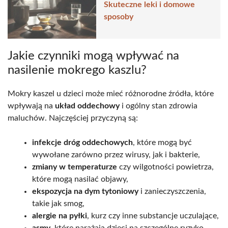
Skuteczne leki i domowe
sposoby
Jakie czynniki mogą wpływać na
nasilenie mokrego kaszlu?
Mokry kaszel u dzieci może mieć różnorodne źródła, które
wpływają na
układ oddechowy
i ogólny stan zdrowia
maluchów. Najczęściej przyczyną są:
infekcje dróg oddechowych
, które mogą być
wywołane zarówno przez wirusy, jak i bakterie,
zmiany w temperaturze
czy wilgotności powietrza,
które mogą nasilać objawy,
ekspozycja na dym tytoniowy
i zanieczyszczenia,
takie jak smog,
alergie na pyłki
, kurz czy inne substancje uczulające,
asmy
, które narażają dzieci na szczególne ryzyko