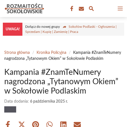
Przejdź
M
do
treści
Dołącz do nowej grupy
Sokołów Podlaski - Ogłoszenia |
UWAGA!
Sprzedam | Kupię | Zamienię | Praca
Strona główna
/
Kronika Policyjna
/
Kampania #ZnamTeNumery
nagrodzona „Tytanowym Okiem” w Sokołowie Podlaskim
Kampania #ZnamTeNumery
nagrodzona „Tytanowym Okiem”
w Sokołowie Podlaskim
Data dodania:
6 października 2025 r.
Share
Share
Share
Share
Share
Share