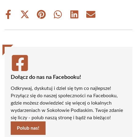
Share
Share
Share
Share
Share
Share
on
on
on
on
on
on
Facebook
X
Pinterest
WhatsApp
LinkedIn
Email
(Twitter)
Dołącz do nas na Facebooku!
Odkrywaj, dyskutuj i dziel się tym co najlepsze!
Przyłącz się do naszej społeczności na Facebooku,
gdzie możesz dowiedzieć się więcej o lokalnych
wydarzeniach w Sokołowie Podlaskim. Twoje zdanie
się liczy - polub naszą stronę i bądź na bieżąco!
Polub nas!