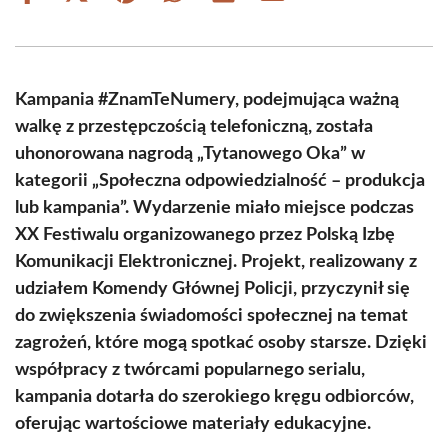
on
on
on
on
on
on
Facebook
X
Pinterest
WhatsApp
LinkedIn
Email
(Twitter)
Kampania #ZnamTeNumery, podejmująca ważną
walkę z przestępczością telefoniczną, została
uhonorowana nagrodą „Tytanowego Oka” w
kategorii „Społeczna odpowiedzialność – produkcja
lub kampania”. Wydarzenie miało miejsce podczas
XX Festiwalu organizowanego przez Polską Izbę
Komunikacji Elektronicznej. Projekt, realizowany z
udziałem Komendy Głównej Policji, przyczynił się
do zwiększenia świadomości społecznej na temat
zagrożeń, które mogą spotkać osoby starsze. Dzięki
współpracy z twórcami popularnego serialu,
kampania dotarła do szerokiego kręgu odbiorców,
oferując wartościowe materiały edukacyjne.