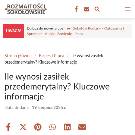
Przejdź
M
do
treści
Dołącz do nowej grupy
Sokołów Podlaski - Ogłoszenia |
UWAGA!
Sprzedam | Kupię | Zamienię | Praca
Strona główna
/
Biznes i Praca
/
Ile wynosi zasiłek
przedemerytalny? Kluczowe informacje
Ile wynosi zasiłek
przedemerytalny? Kluczowe
informacje
Data dodania:
19 sierpnia 2025 r.
Share
Share
Share
Share
Share
Share
on
on
on
on
on
on