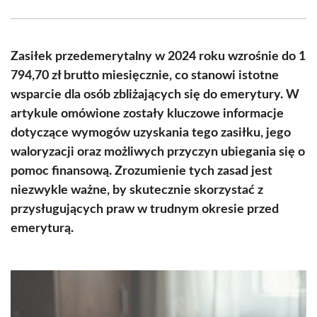
Facebook
X
Pinterest
WhatsApp
LinkedIn
Email
(Twitter)
Zasiłek przedemerytalny w 2024 roku wzrośnie do 1
794,70 zł brutto miesięcznie, co stanowi istotne
wsparcie dla osób zbliżających się do emerytury. W
artykule omówione zostały kluczowe informacje
dotyczące wymogów uzyskania tego zasiłku, jego
waloryzacji oraz możliwych przyczyn ubiegania się o
pomoc finansową. Zrozumienie tych zasad jest
niezwykle ważne, by skutecznie skorzystać z
przysługujących praw w trudnym okresie przed
emeryturą.