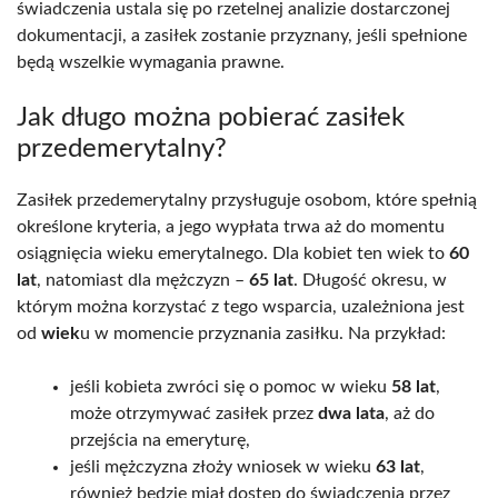
świadczenia ustala się po rzetelnej analizie dostarczonej
dokumentacji, a zasiłek zostanie przyznany, jeśli spełnione
będą wszelkie wymagania prawne.
Jak długo można pobierać zasiłek
przedemerytalny?
Zasiłek przedemerytalny przysługuje osobom, które spełnią
określone kryteria, a jego wypłata trwa aż do momentu
osiągnięcia wieku emerytalnego. Dla kobiet ten wiek to
60
lat
, natomiast dla mężczyzn –
65 lat
. Długość okresu, w
którym można korzystać z tego wsparcia, uzależniona jest
od
wiek
u w momencie przyznania zasiłku. Na przykład:
jeśli kobieta zwróci się o pomoc w wieku
58 lat
,
może otrzymywać zasiłek przez
dwa lata
, aż do
przejścia na emeryturę,
jeśli mężczyzna złoży wniosek w wieku
63 lat
,
również będzie miał dostęp do świadczenia przez