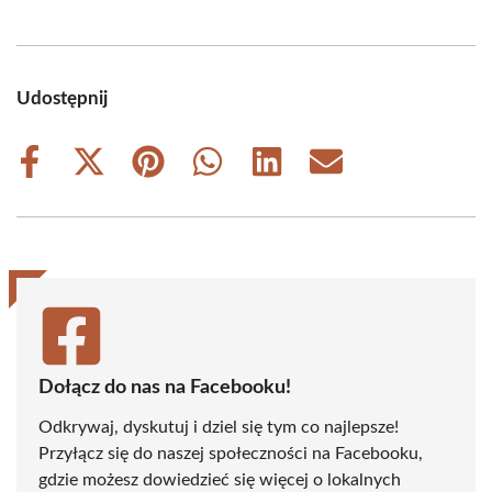
Udostępnij
Share
Share
Share
Share
Share
Share
on
on
on
on
on
on
Facebook
X
Pinterest
WhatsApp
LinkedIn
Email
(Twitter)
Dołącz do nas na Facebooku!
Odkrywaj, dyskutuj i dziel się tym co najlepsze!
Przyłącz się do naszej społeczności na Facebooku,
gdzie możesz dowiedzieć się więcej o lokalnych