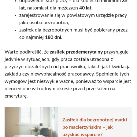
odpowiedni staż pracy – dla kobiet to minimum
35
lat
, natomiast dla mężczyzn
40 lat
,
zarejestrowanie się w powiatowym urzędzie pracy
jako osoba bezrobotna,
zasiłek dla bezrobotnych musi być pobierany przez
co najmniej
180 dni
.
Warto podkreślić, że
zasiłek przedemerytalny
przysługuje
jedynie w sytuacjach, gdy praca została utracona z
przyczyn niezależnych od pracownika, takich jak likwidacja
zakładu czy niewypłacalność pracodawcy. Spełnienie tych
wymogów jest niezwykle ważne, ponieważ to wsparcie jest
nieocenione w trudnym okresie przed przejściem na
emeryturę.
Zasiłek dla bezrobotnej matki
po macierzyńskim – jak
uzyskać wsparcie?