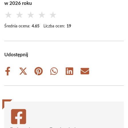
w 2026 roku
★
★
★
★
★
Średnia ocena:
4.65
Liczba ocen:
19
Udostępnij
Share
Share
Share
Share
Share
Share
on
on
on
on
on
on
Facebook
X
Pinterest
WhatsApp
LinkedIn
Email
(Twitter)