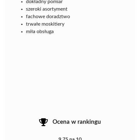
dokładny pomiar
szeroki asortyment
fachowe doradztwo
trwałe moskitiery
miła obsługa
Ocena w rankingu
9.75 na 10