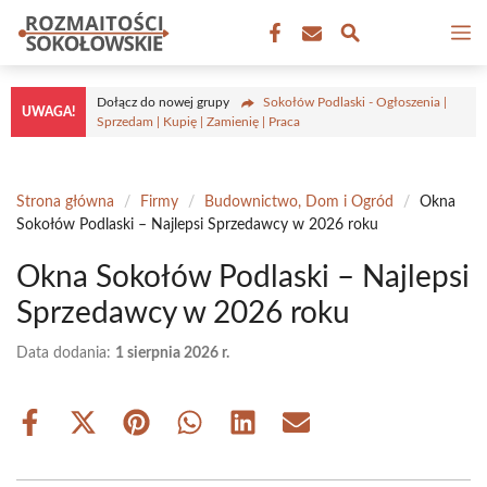
Przejdź
M
do
treści
Dołącz do nowej grupy
Sokołów Podlaski - Ogłoszenia |
UWAGA!
Sprzedam | Kupię | Zamienię | Praca
Strona główna
/
Firmy
/
Budownictwo, Dom i Ogród
/
Okna
Sokołów Podlaski – Najlepsi Sprzedawcy w 2026 roku
Okna Sokołów Podlaski – Najlepsi
Sprzedawcy w 2026 roku
Data dodania:
1 sierpnia 2026 r.
Share
Share
Share
Share
Share
Share
on
on
on
on
on
on
Facebook
X
Pinterest
WhatsApp
LinkedIn
Email
(Twitter)