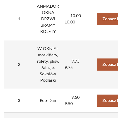
ANMADOR
OKNA
10.00
1
DRZWI
Zobacz 
10.00
BRAMY
ROLETY
W OKNIE -
moskitiery,
rolety, plisy,
9.75
2
Zobacz 
żaluzje.
9.75
Sokołów
Podlaski
9.50
3
Rob-Dan
Zobacz 
9.50