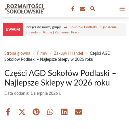
Przejdź
M
do
treści
Dołącz do nowej grupy
Sokołów Podlaski - Ogłoszenia |
UWAGA!
Sprzedam | Kupię | Zamienię | Praca
Strona główna
/
Firmy
/
Zakupy i Handel
/
Części AGD
Sokołów Podlaski – Najlepsze Sklepy w 2026 roku
Części AGD Sokołów Podlaski –
Najlepsze Sklepy w 2026 roku
Data dodania:
1 sierpnia 2026 r.
Share
Share
Share
Share
Share
Share
on
on
on
on
on
on
Facebook
X
Pinterest
WhatsApp
LinkedIn
Email
(Twitter)