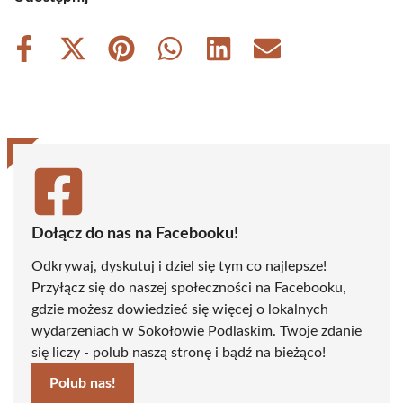
Share
Share
Share
Share
Share
Share
on
on
on
on
on
on
Facebook
X
Pinterest
WhatsApp
LinkedIn
Email
(Twitter)
Dołącz do nas na Facebooku!
Odkrywaj, dyskutuj i dziel się tym co najlepsze!
Przyłącz się do naszej społeczności na Facebooku,
gdzie możesz dowiedzieć się więcej o lokalnych
wydarzeniach w Sokołowie Podlaskim. Twoje zdanie
się liczy - polub naszą stronę i bądź na bieżąco!
Polub nas!