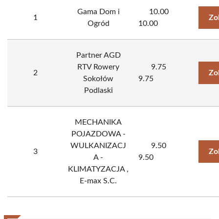
Gama Dom i
10.00
1
Zo
Ogród
10.00
Partner AGD
RTV Rowery
9.75
2
Zo
Sokołów
9.75
Podlaski
MECHANIKA
POJAZDOWA -
WULKANIZACJ
9.50
3
Zo
A -
9.50
KLIMATYZACJA ,
E-max S.C.