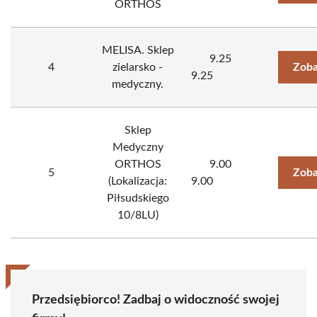
ORTHOS
MELISA. Sklep
9.25
4
zielarsko -
Zoba
9.25
medyczny.
Sklep
Medyczny
ORTHOS
9.00
5
Zoba
(Lokalizacja:
9.00
Piłsudskiego
10/8LU)
Przedsiębiorco! Zadbaj o widoczność swojej