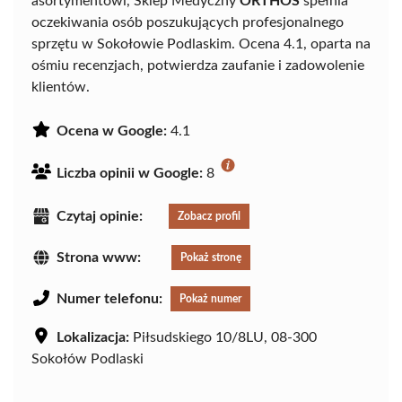
asortymentowi, Sklep Medyczny
ORTHOS
spełnia
oczekiwania osób poszukujących profesjonalnego
sprzętu w Sokołowie Podlaskim. Ocena 4.1, oparta na
ośmiu recenzjach, potwierdza zaufanie i zadowolenie
klientów.
Ocena w Google:
4.1
Liczba opinii w Google:
8
Czytaj opinie:
Zobacz profil
Strona www:
Pokaż stronę
Numer telefonu:
Pokaż numer
Lokalizacja:
Piłsudskiego 10/8LU, 08-300
Sokołów Podlaski