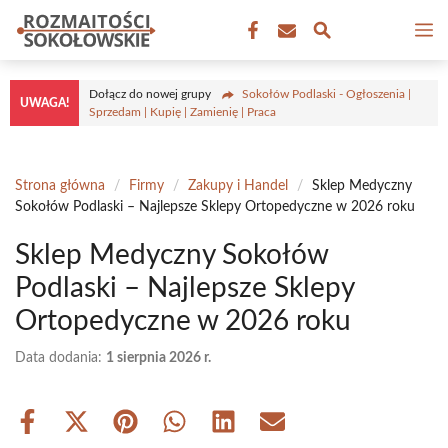
Przejdź
M
do
treści
Dołącz do nowej grupy
Sokołów Podlaski - Ogłoszenia |
UWAGA!
Sprzedam | Kupię | Zamienię | Praca
Strona główna
/
Firmy
/
Zakupy i Handel
/
Sklep Medyczny
Sokołów Podlaski – Najlepsze Sklepy Ortopedyczne w 2026 roku
Sklep Medyczny Sokołów
Podlaski – Najlepsze Sklepy
Ortopedyczne w 2026 roku
Data dodania:
1 sierpnia 2026 r.
Share
Share
Share
Share
Share
Share
on
on
on
on
on
on