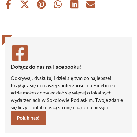
Share
Share
Share
Share
Share
Share
on
on
on
on
on
on
Facebook
X
Pinterest
WhatsApp
LinkedIn
Email
(Twitter)
Dołącz do nas na Facebooku!
Odkrywaj, dyskutuj i dziel się tym co najlepsze!
Przyłącz się do naszej społeczności na Facebooku,
gdzie możesz dowiedzieć się więcej o lokalnych
wydarzeniach w Sokołowie Podlaskim. Twoje zdanie
się liczy - polub naszą stronę i bądź na bieżąco!
Polub nas!