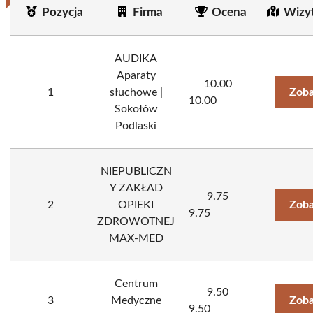
Pozycja
Firma
Ocena
Wizy
AUDIKA
Aparaty
10.00
1
słuchowe |
Zoba
10.00
Sokołów
Podlaski
NIEPUBLICZN
Y ZAKŁAD
9.75
2
OPIEKI
Zoba
9.75
ZDROWOTNEJ
MAX-MED
Centrum
9.50
3
Medyczne
Zoba
9.50