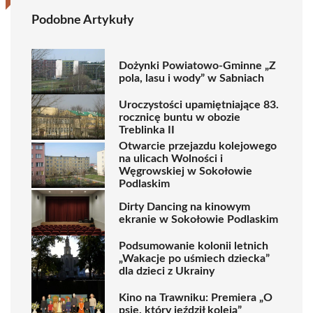
Podobne Artykuły
Dożynki Powiatowo-Gminne „Z
pola, lasu i wody” w Sabniach
Uroczystości upamiętniające 83.
rocznicę buntu w obozie
Treblinka II
Otwarcie przejazdu kolejowego
na ulicach Wolności i
Węgrowskiej w Sokołowie
Podlaskim
Dirty Dancing na kinowym
ekranie w Sokołowie Podlaskim
Podsumowanie kolonii letnich
„Wakacje po uśmiech dziecka”
dla dzieci z Ukrainy
Kino na Trawniku: Premiera „O
psie, który jeździł koleją”