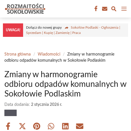
Przejdź
M
do
treści
Dołącz do nowej grupy
Sokołów Podlaski - Ogłoszenia |
UWAGA!
Sprzedam | Kupię | Zamienię | Praca
Strona główna
/
Wiadomości
/
Zmiany w harmonogramie
odbioru odpadów komunalnych w Sokołowie Podlaskim
Zmiany w harmonogramie
odbioru odpadów komunalnych w
Sokołowie Podlaskim
Data dodania:
2 stycznia 2026 r.
Share
Share
Share
Share
Share
Share