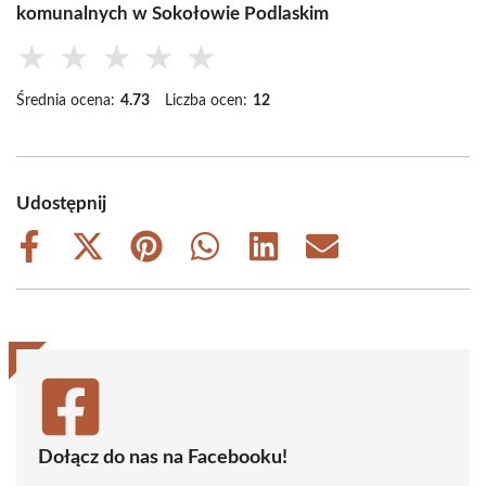
komunalnych w Sokołowie Podlaskim
★
★
★
★
★
Średnia ocena:
4.73
Liczba ocen:
12
Udostępnij
Share
Share
Share
Share
Share
Share
on
on
on
on
on
on
Facebook
X
Pinterest
WhatsApp
LinkedIn
Email
(Twitter)
Dołącz do nas na Facebooku!