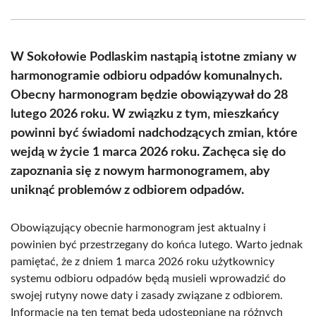
on
on
on
on
on
on
Facebook
X
Pinterest
WhatsApp
LinkedIn
Email
(Twitter)
W Sokołowie Podlaskim nastąpią istotne zmiany w
harmonogramie odbioru odpadów komunalnych.
Obecny harmonogram będzie obowiązywał do 28
lutego 2026 roku. W związku z tym, mieszkańcy
powinni być świadomi nadchodzących zmian, które
wejdą w życie 1 marca 2026 roku. Zachęca się do
zapoznania się z nowym harmonogramem, aby
uniknąć problemów z odbiorem odpadów.
Obowiązujący obecnie harmonogram jest aktualny i
powinien być przestrzegany do końca lutego. Warto jednak
pamiętać, że z dniem 1 marca 2026 roku użytkownicy
systemu odbioru odpadów będą musieli wprowadzić do
swojej rutyny nowe daty i zasady związane z odbiorem.
Informacje na ten temat będą udostępniane na różnych