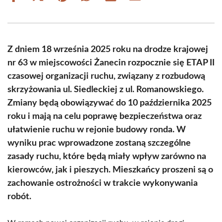
on
on
on
on
on
on
Facebook
X
Pinterest
WhatsApp
LinkedIn
Email
(Twitter)
Z dniem 18 września 2025 roku na drodze krajowej
nr 63 w miejscowości Żanecin rozpocznie się ETAP II
czasowej organizacji ruchu, związany z rozbudową
skrzyżowania ul. Siedleckiej z ul. Romanowskiego.
Zmiany będą obowiązywać do 10 października 2025
roku i mają na celu poprawę bezpieczeństwa oraz
ułatwienie ruchu w rejonie budowy ronda. W
wyniku prac wprowadzone zostaną szczególne
zasady ruchu, które będą miały wpływ zarówno na
kierowców, jak i pieszych. Mieszkańcy proszeni są o
zachowanie ostrożności w trakcie wykonywania
robót.