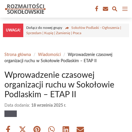
Przejdź
M
do
treści
Dołącz do nowej grupy
Sokołów Podlaski - Ogłoszenia |
UWAGA!
Sprzedam | Kupię | Zamienię | Praca
Strona główna
/
Wiadomości
/
Wprowadzenie czasowej
organizacji ruchu w Sokołowie Podlaskim – ETAP II
Wprowadzenie czasowej
organizacji ruchu w Sokołowie
Podlaskim – ETAP II
Data dodania:
18 września 2025 r.
Share
Share
Share
Share
Share
Share