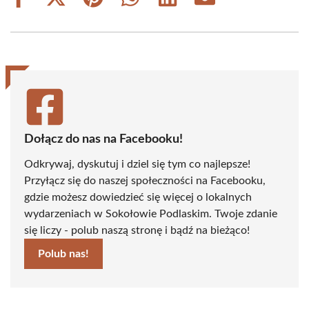
Share
Share
Share
Share
Share
Share
on
on
on
on
on
on
Facebook
X
Pinterest
WhatsApp
LinkedIn
Email
(Twitter)
Dołącz do nas na Facebooku!
Odkrywaj, dyskutuj i dziel się tym co najlepsze!
Przyłącz się do naszej społeczności na Facebooku,
gdzie możesz dowiedzieć się więcej o lokalnych
wydarzeniach w Sokołowie Podlaskim. Twoje zdanie
się liczy - polub naszą stronę i bądź na bieżąco!
Polub nas!