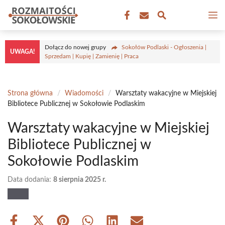
Przejdź
M
do
treści
Dołącz do nowej grupy
Sokołów Podlaski - Ogłoszenia |
UWAGA!
Sprzedam | Kupię | Zamienię | Praca
Strona główna
/
Wiadomości
/
Warsztaty wakacyjne w Miejskiej
Bibliotece Publicznej w Sokołowie Podlaskim
Warsztaty wakacyjne w Miejskiej
Bibliotece Publicznej w
Sokołowie Podlaskim
Data dodania:
8 sierpnia 2025 r.
Share
Share
Share
Share
Share
Share