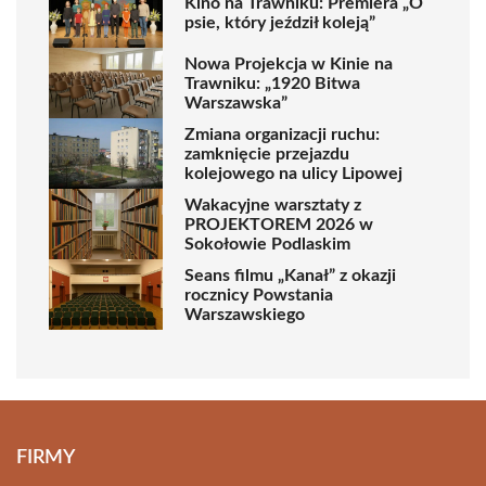
Kino na Trawniku: Premiera „O
psie, który jeździł koleją”
Nowa Projekcja w Kinie na
Trawniku: „1920 Bitwa
Warszawska”
Zmiana organizacji ruchu:
zamknięcie przejazdu
kolejowego na ulicy Lipowej
Wakacyjne warsztaty z
PROJEKTOREM 2026 w
Sokołowie Podlaskim
Seans filmu „Kanał” z okazji
rocznicy Powstania
Warszawskiego
FIRMY