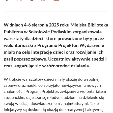
on
on
on
on
on
on
Facebook
X
Pinterest
WhatsApp
LinkedIn
Email
(Twitter)
W dniach 4-6 sierpnia 2025 roku Miejska Biblioteka
Publiczna w Sokołowie Podlaskim zorganizowała
warsztaty dla dzieci, które prowadzone były przez
wolontariuszki z Programu Projektor. Wydarzenie
miało na celu integrację dzieci oraz rozwijanie ich
pasji poprzez zabawę. Uczestnicy aktywnie spędzili
czas, angażując się w różnorodne działania.
W trakcie warsztatów dzieci miały okazję do wspólnej
zabawy oraz nauki, co sprzyjało nawiązywaniu nowych
znajomości. Program Projektor, związany z wolontariatem
studenckim, daje szansę młodym ludziom na dzielenie się
swoją wiedzą i doświadczeniem z najmłodszymi. Takie
inicjatywy są doskonałą okazją do kreatywnej i aktywnej