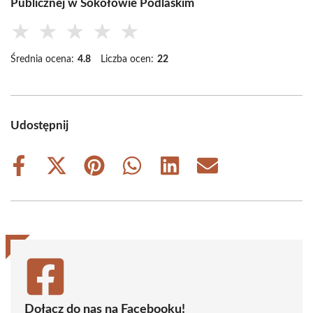
Publicznej w Sokołowie Podlaskim
★
★
★
★
★
Średnia ocena:
4.8
Liczba ocen:
22
Udostępnij
Share
Share
Share
Share
Share
Share
on
on
on
on
on
on
Facebook
X
Pinterest
WhatsApp
LinkedIn
Email
(Twitter)
Dołącz do nas na Facebooku!