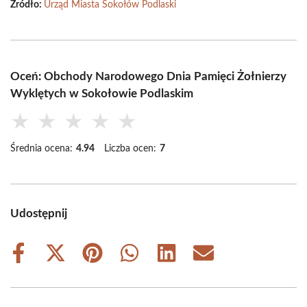
Źródło:
Urząd Miasta Sokołów Podlaski
Oceń: Obchody Narodowego Dnia Pamięci Żołnierzy
Wyklętych w Sokołowie Podlaskim
★
★
★
★
★
Średnia ocena:
4.94
Liczba ocen:
7
Udostępnij
Share
Share
Share
Share
Share
Share
on
on
on
on
on
on
Facebook
X
Pinterest
WhatsApp
LinkedIn
Email
(Twitter)