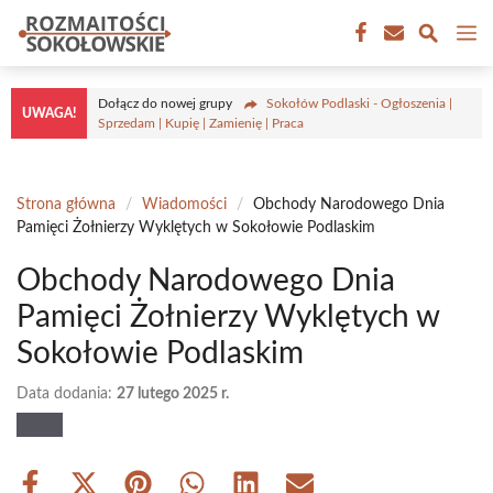
Przejdź
M
do
treści
Dołącz do nowej grupy
Sokołów Podlaski - Ogłoszenia |
UWAGA!
Sprzedam | Kupię | Zamienię | Praca
Strona główna
/
Wiadomości
/
Obchody Narodowego Dnia
Pamięci Żołnierzy Wyklętych w Sokołowie Podlaskim
Obchody Narodowego Dnia
Pamięci Żołnierzy Wyklętych w
Sokołowie Podlaskim
Data dodania:
27 lutego 2025 r.
Share
Share
Share
Share
Share
Share