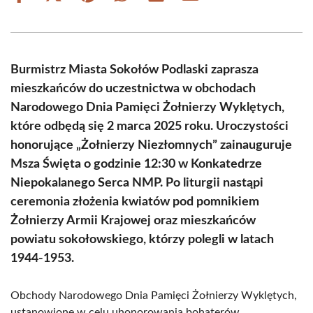
on
on
on
on
on
on
Facebook
X
Pinterest
WhatsApp
LinkedIn
Email
(Twitter)
Burmistrz Miasta Sokołów Podlaski zaprasza
mieszkańców do uczestnictwa w obchodach
Narodowego Dnia Pamięci Żołnierzy Wyklętych,
które odbędą się 2 marca 2025 roku. Uroczystości
honorujące „Żołnierzy Niezłomnych” zainauguruje
Msza Święta o godzinie 12:30 w Konkatedrze
Niepokalanego Serca NMP. Po liturgii nastąpi
ceremonia złożenia kwiatów pod pomnikiem
Żołnierzy Armii Krajowej oraz mieszkańców
powiatu sokołowskiego, którzy polegli w latach
1944-1953.
Obchody Narodowego Dnia Pamięci Żołnierzy Wyklętych,
ustanowione w celu uhonorowania bohaterów