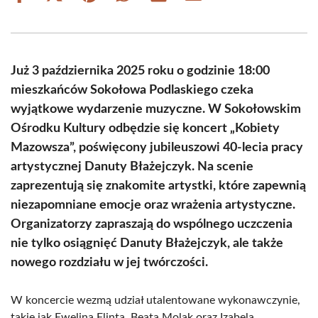
on
on
on
on
on
on
Facebook
X
Pinterest
WhatsApp
LinkedIn
Email
(Twitter)
Już 3 października 2025 roku o godzinie 18:00
mieszkańców Sokołowa Podlaskiego czeka
wyjątkowe wydarzenie muzyczne. W Sokołowskim
Ośrodku Kultury odbędzie się koncert „Kobiety
Mazowsza”, poświęcony jubileuszowi 40-lecia pracy
artystycznej Danuty Błażejczyk. Na scenie
zaprezentują się znakomite artystki, które zapewnią
niezapomniane emocje oraz wrażenia artystyczne.
Organizatorzy zapraszają do wspólnego uczczenia
nie tylko osiągnięć Danuty Błażejczyk, ale także
nowego rozdziału w jej twórczości.
W koncercie wezmą udział utalentowane wykonawczynie,
takie jak Ewelina Flinta, Beata Molak oraz Izabela