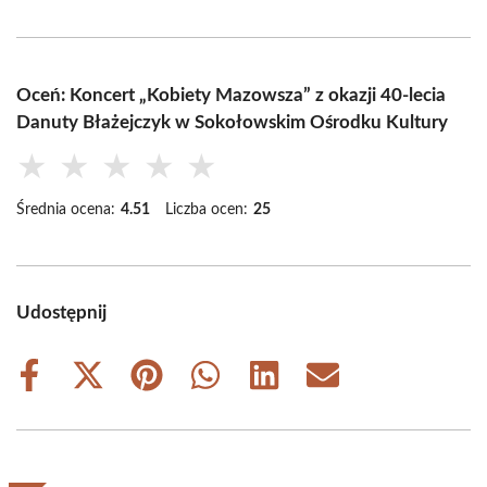
Oceń: Koncert „Kobiety Mazowsza” z okazji 40-lecia
Danuty Błażejczyk w Sokołowskim Ośrodku Kultury
★
★
★
★
★
Średnia ocena:
4.51
Liczba ocen:
25
Udostępnij
Share
Share
Share
Share
Share
Share
on
on
on
on
on
on
Facebook
X
Pinterest
WhatsApp
LinkedIn
Email
(Twitter)