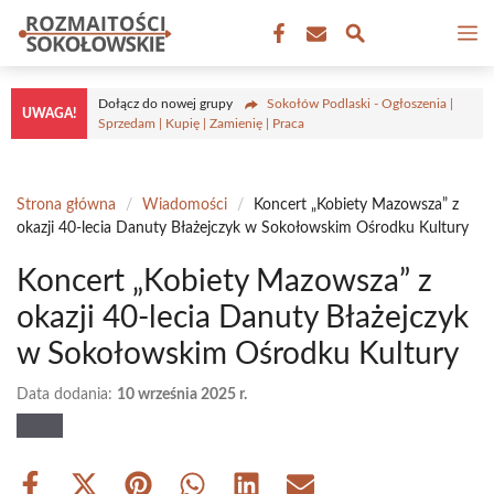
Przejdź
M
do
treści
Dołącz do nowej grupy
Sokołów Podlaski - Ogłoszenia |
UWAGA!
Sprzedam | Kupię | Zamienię | Praca
Strona główna
/
Wiadomości
/
Koncert „Kobiety Mazowsza” z
okazji 40-lecia Danuty Błażejczyk w Sokołowskim Ośrodku Kultury
Koncert „Kobiety Mazowsza” z
okazji 40-lecia Danuty Błażejczyk
w Sokołowskim Ośrodku Kultury
Data dodania:
10 września 2025 r.
Share
Share
Share
Share
Share
Share