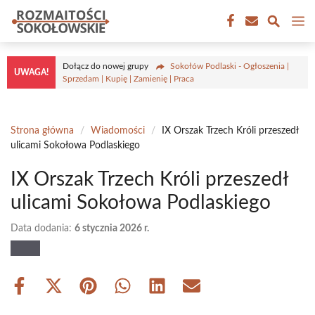
Przejdź
M
do
treści
Dołącz do nowej grupy
Sokołów Podlaski - Ogłoszenia |
UWAGA!
Sprzedam | Kupię | Zamienię | Praca
Strona główna
/
Wiadomości
/
IX Orszak Trzech Króli przeszedł
ulicami Sokołowa Podlaskiego
IX Orszak Trzech Króli przeszedł
ulicami Sokołowa Podlaskiego
Data dodania:
6 stycznia 2026 r.
Share
Share
Share
Share
Share
Share
on
on
on
on
on
on
Facebook
X
Pinterest
WhatsApp
LinkedIn
Email