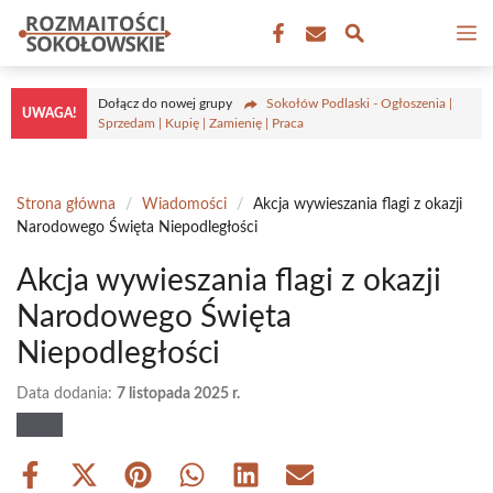
Przejdź
M
do
treści
Dołącz do nowej grupy
Sokołów Podlaski - Ogłoszenia |
UWAGA!
Sprzedam | Kupię | Zamienię | Praca
Strona główna
/
Wiadomości
/
Akcja wywieszania flagi z okazji
Narodowego Święta Niepodległości
Akcja wywieszania flagi z okazji
Narodowego Święta
Niepodległości
Data dodania:
7 listopada 2025 r.
Share
Share
Share
Share
Share
Share