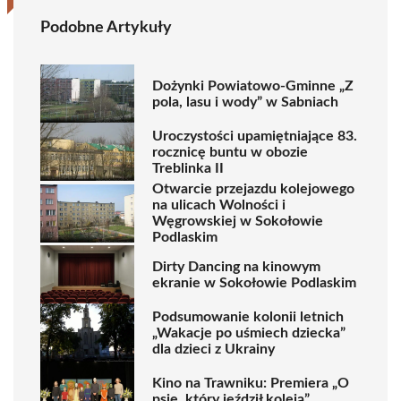
Podobne Artykuły
Dożynki Powiatowo-Gminne „Z
pola, lasu i wody” w Sabniach
Uroczystości upamiętniające 83.
rocznicę buntu w obozie
Treblinka II
Otwarcie przejazdu kolejowego
na ulicach Wolności i
Węgrowskiej w Sokołowie
Podlaskim
Dirty Dancing na kinowym
ekranie w Sokołowie Podlaskim
Podsumowanie kolonii letnich
„Wakacje po uśmiech dziecka”
dla dzieci z Ukrainy
Kino na Trawniku: Premiera „O
psie, który jeździł koleją”