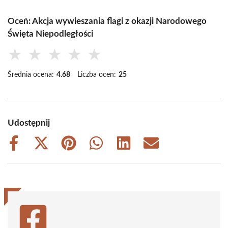
Oceń: Akcja wywieszania flagi z okazji Narodowego
Święta Niepodległości
★
★
★
★
★
Średnia ocena:
4.68
Liczba ocen:
25
Udostępnij
Share
Share
Share
Share
Share
Share
on
on
on
on
on
on
Facebook
X
Pinterest
WhatsApp
LinkedIn
Email
(Twitter)