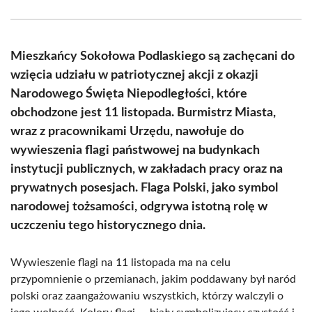
on
on
on
on
on
on
Facebook
X
Pinterest
WhatsApp
LinkedIn
Email
(Twitter)
Mieszkańcy Sokołowa Podlaskiego są zachęcani do
wzięcia udziału w patriotycznej akcji z okazji
Narodowego Święta Niepodległości, które
obchodzone jest 11 listopada. Burmistrz Miasta,
wraz z pracownikami Urzędu, nawołuje do
wywieszenia flagi państwowej na budynkach
instytucji publicznych, w zakładach pracy oraz na
prywatnych posesjach. Flaga Polski, jako symbol
narodowej tożsamości, odgrywa istotną rolę w
uczczeniu tego historycznego dnia.
Wywieszenie flagi na 11 listopada ma na celu
przypomnienie o przemianach, jakim poddawany był naród
polski oraz zaangażowaniu wszystkich, którzy walczyli o