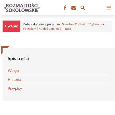
Przejdź
M
do
treści
Dołącz do nowej grupy
Sokołów Podlaski - Ogłoszenia |
UWAGA!
Sprzedam | Kupię | Zamienię | Praca
Spis treści
Wstęp
Historia
Przypisy