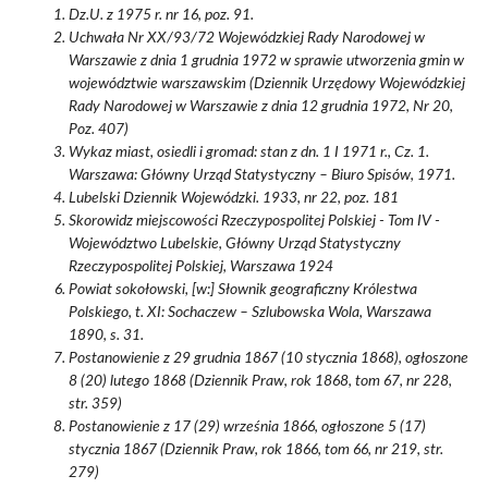
Dz.U. z 1975 r. nr 16, poz. 91.
Uchwała Nr XX/93/72 Wojewódzkiej Rady Narodowej w
Warszawie z dnia 1 grudnia 1972 w sprawie utworzenia gmin w
województwie warszawskim (Dziennik Urzędowy Wojewódzkiej
Rady Narodowej w Warszawie z dnia 12 grudnia 1972, Nr 20,
Poz. 407)
Wykaz miast, osiedli i gromad: stan z dn. 1 I 1971 r., Cz. 1.
Warszawa: Główny Urząd Statystyczny – Biuro Spisów, 1971.
Lubelski Dziennik Wojewódzki. 1933, nr 22, poz. 181
Skorowidz miejscowości Rzeczypospolitej Polskiej - Tom IV -
Województwo Lubelskie, Główny Urząd Statystyczny
Rzeczypospolitej Polskiej, Warszawa 1924
Powiat sokołowski, [w:] Słownik geograficzny Królestwa
Polskiego, t. XI: Sochaczew – Szlubowska Wola, Warszawa
1890, s. 31.
Postanowienie z 29 grudnia 1867 (10 stycznia 1868), ogłoszone
8 (20) lutego 1868 (Dziennik Praw, rok 1868, tom 67, nr 228,
str. 359)
Postanowienie z 17 (29) września 1866, ogłoszone 5 (17)
stycznia 1867 (Dziennik Praw, rok 1866, tom 66, nr 219, str.
279)