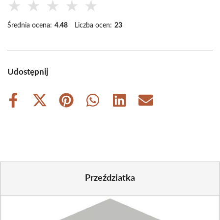
★
★
★
★
★
Średnia ocena:
4.48
Liczba ocen:
23
Udostępnij
Share
Share
Share
Share
Share
Share
on
on
on
on
on
on
Facebook
X
Pinterest
WhatsApp
LinkedIn
Email
(Twitter)
Przeździatka