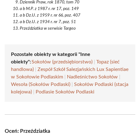
Dziennik Praw, rok 1870, tom 70
a b M.P. z 1987 r. nr 17, poz. 149
a b Dz.U. z 1959 r. nr 66, poz. 407
a b Dz.U. z 1934 r. nr 7, poz. 51
Przeździatka w serwisie Targeo
Pozostałe obiekty w kategorii "Inne
obiekty":
Sokołów (przedsiębiorstwo)
|
Topaz (sieć
handlowa)
|
Zespół Szkół Salezjańskich Lux Sapientiae
w Sokołowie Podlaskim
|
Nadleśnictwo Sokołów
|
Wesoła (Sokołów Podlaski)
|
Sokołów Podlaski (stacja
kolejowa)
|
Podlasie Sokołów Podlaski
Oceń: Przeździatka