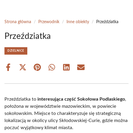
Strona główna
/
Przewodnik
/
Inne obiekty
/
Przeździatka
Przeździatka
DZIELNICE
Share
Share
Share
Share
Share
Share
on
on
on
on
on
on
Facebook
X
Pinterest
WhatsApp
LinkedIn
Email
(Twitter)
Przeździatka to
interesująca część Sokołowa Podlaskiego
,
położona w województwie mazowieckim, w powiecie
sokołowskim. Miejsce to charakteryzuje się strategiczną
lokalizacją w okolicy ulicy Skłodowskiej-Curie, gdzie można
poczuć wyjątkowy klimat miasta.