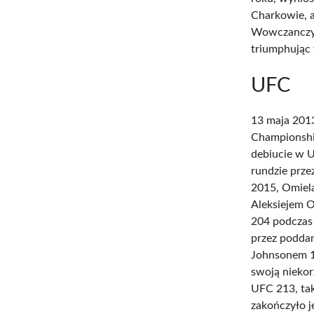
Charkowie, a
Wowczanczyna
triumphując 
UFC
13 maja 2013
Championshi
debiucie w U
rundzie prze
2015, Omiel
Aleksiejem O
204 podczas 
przez poddan
Johnsonem 18
swoją niekor
UFC 213, tak
zakończyło j