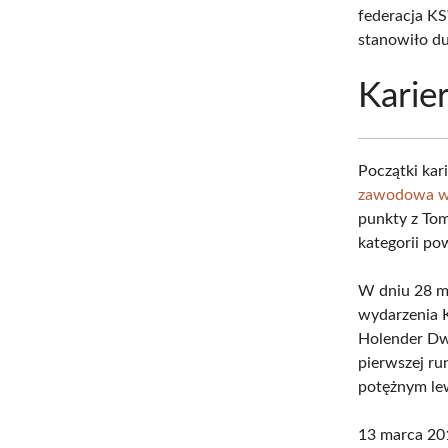
federacja KS
stanowiło du
Karie
Początki kar
zawodowa w
punkty z Tom
kategorii po
W dniu 28 ma
wydarzenia 
Holender Dw
pierwszej ru
potężnym le
13 marca 201