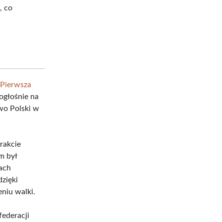
, co
Pierwsza
nogłośnie na
wo Polski w
rakcie
m był
ach
zięki
niu walki.
federacji