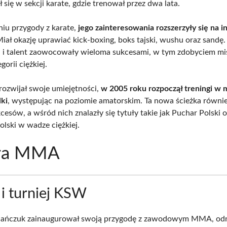
 się w sekcji karate, gdzie trenował przez dwa lata.
iu przygody z karate,
jego zainteresowania rozszerzyły się na i
Miał okazję uprawiać kick-boxing, boks tajski, wushu oraz sandę.
a i talent zaowocowały wieloma sukcesami, w tym zdobyciem mi
gorii ciężkiej.
rozwijał swoje umiejętności,
w 2005 roku rozpoczął treningi w 
ki
, występując na poziomie amatorskim. Ta nowa ścieżka równie
cesów, a wśród nich znalazły się tytuły takie jak Puchar Polski 
olski w wadze ciężkiej.
era MMA
 i turniej KSW
lańczuk zainaugurował swoją przygodę z zawodowym MMA, od