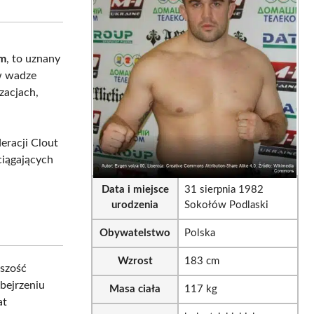
tsApp
LinkedIn
Email
im
, to uznany
 w wadze
zacjach,
racji Clout
ciągających
Data i miejsce
31 sierpnia 1982
urodzenia
Sokołów Podlaski
Obywatelstwo
Polska
Wzrost
183 cm
kszość
bejrzeniu
Masa ciała
117 kg
at