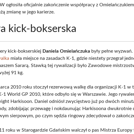
W ogłosiła oficjalnie zakończenie współpracy z Omielańczukiem
żą zmianę w jego karierze.
ra kick-bokserska
iery kick-bokserskiej
Daniela Omielańczuka
były pełne wyzwań.
alka
miała miejsce na zasadach K-1, gdzie niestety przegrał jed
aszem Sararą. Stawką tej rywalizacji było Zawodowe mistrzost
wyżej 91 kg.
rca 2010 roku stoczył rezerwową walkę dla organizacji K-1 w t
K-1 World GP 2010, które odbyło się w Warszawie. Jego rywale
ight Harkisoon. Daniel odniósł zwycięstwo już po dwóch minut
ndy, zdobijając przewagę i nokdaunując Harkisoona dwukrotnie d
wym sierpowym, po czym sędzia ringowy zdecydował o zakończe
1 roku w Starogardzie Gdańskim walczył o pas Mistrza Europy 