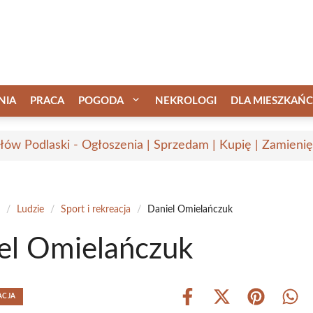
NIA
PRACA
POGODA
NEKROLOGI
DLA MIESZKAŃ
łów Podlaski - Ogłoszenia | Sprzedam | Kupię | Zamienię
/
Ludzie
/
Sport i rekreacja
/
Daniel Omielańczuk
el Omielańczuk
ACJA
Share
Share
Share
Shar
on
on
on
on