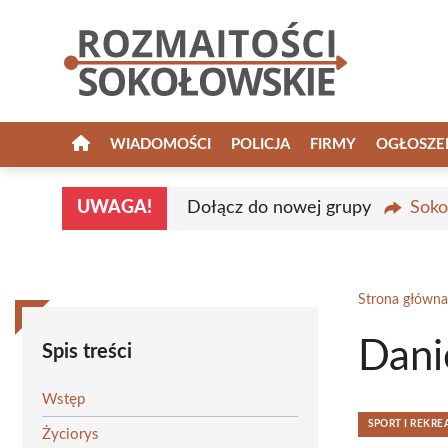
Przejdź
do
treści
WIADOMOŚCI
POLICJA
FIRMY
OGŁOSZE
UWAGA!
Dołącz do nowej grupy
Soko
Strona główna
Dani
Spis treści
Wstęp
SPORT I REKRE
Życiorys