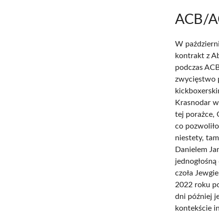
ACB/A
W październi
kontrakt z 
podczas ACB 
zwycięstwo p
kickboxerski
Krasnodar we
tej porażce,
co pozwolił
niestety, ta
Danielem Ja
jednogłośną 
czoła Jewgie
2022 roku p
dni później 
kontekście in