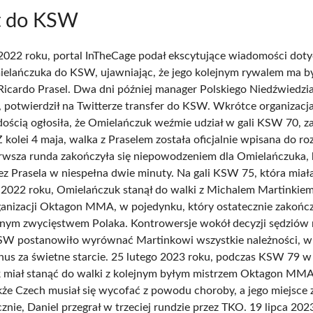
t do KSW
2022 roku, portal InTheCage podał ekscytujące wiadomości dot
elańczuka do KSW, ujawniając, że jego kolejnym rywalem ma b
 Ricardo Prasel. Dwa dni później manager Polskiego Niedźwiedzia
 potwierdził na Twitterze transfer do KSW. Wkrótce organizac
dością ogłosiła, że Omielańczuk weźmie udział w gali KSW 70, 
 kolei 4 maja, walka z Praselem została oficjalnie wpisana do roz
erwsza runda zakończyła się niepowodzeniem dla Omielańczuka, 
z Prasela w niespełna dwie minuty. Na gali KSW 75, która miał
 2022 roku, Omielańczuk stanął do walki z Michalem Martinkie
anizacji Oktagon MMA, w pojedynku, który ostatecznie zakończ
śnym zwycięstwem Polaka. Kontrowersje wokół decyzji sędziów 
SW postanowiło wyrównać Martinkowi wszystkie należności, w
nus za świetne starcie. 25 lutego 2023 roku, podczas KSW 79 w 
 miał stanąć do walki z kolejnym byłym mistrzem Oktagon MMA
kże Czech musiał się wycofać z powodu choroby, a jego miejsce 
cznie, Daniel przegrał w trzeciej rundzie przez TKO. 19 lipca 202