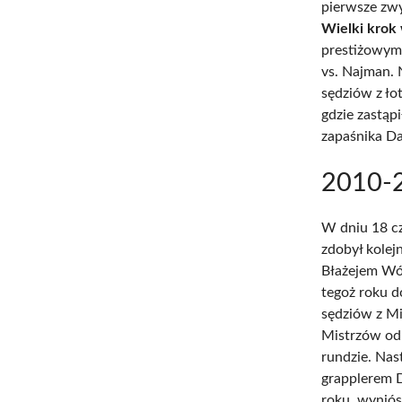
pierwsze zw
Wielki krok 
prestiżowym
vs. Najman. 
sędziów z ł
gdzie zastąp
zapaśnika Da
2010-
W dniu 18 c
zdobył kolej
Błażejem Wó
tegoż roku d
sędziów z Mi
Mistrzów odn
rundzie. Nas
grapplerem D
roku, wyniós