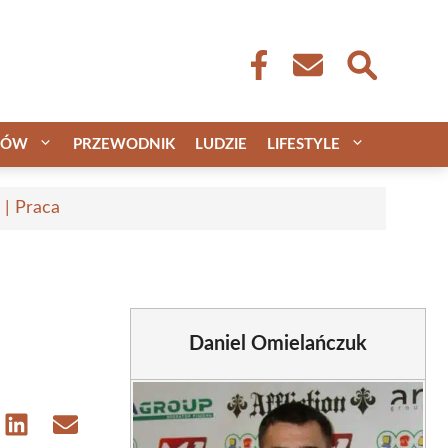
CÓW
PRZEWODNIK
LUDZIE
LIFESTYLE
 | Praca
Daniel Omielańczuk
e
Share
Share
on
on