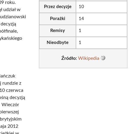
09 roku.
Przez decyzje
10
ł udział w
udzianowski
Porażki
14
 decyzją
Remisy
1
łfinale,
ykańskiego
Nieodbyte
1
Źródło:
Wikipedia
lańczuk
 rundzie z
 10 czerwca
ośną decyzją
i Wieczór
pierwszej
 brytyjskim
maja 2012
iężkiej w