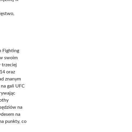
ięstwo,
 Fighting
 w swoim
trzeciej
14 oraz
nad znanym
 na gali UFC
grywając
mothy
 sędziów na
aydesem na
na punkty, co