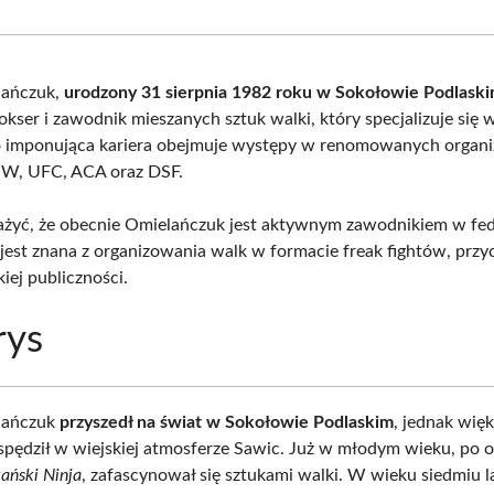
Facebook
X
Pinterest
Wha
(Twitter)
lańczuk,
urodzony 31 sierpnia 1982 roku w Sokołowie Podlask
bokser i zawodnik mieszanych sztuk walki, który specjalizuje się
go imponująca kariera obejmuje występy w renomowanych organi
KSW, UFC, ACA oraz DSF.
żyć, że obecnie Omielańczuk jest aktywnym zawodnikiem w fede
est znana z organizowania walk w formacie freak fightów, przy
iej publiczności.
rys
lańczuk
przyszedł na świat w Sokołowie Podlaskim
, jednak wię
spędził w wiejskiej atmosferze Sawic. Już w młodym wieku, po o
ański Ninja
, zafascynował się sztukami walki. W wieku siedmiu l