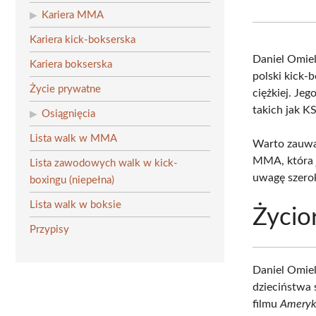
Kariera MMA
Kariera kick-bokserska
Daniel Omie
Kariera bokserska
polski kick-
Życie prywatne
ciężkiej. Je
takich jak 
Osiągnięcia
Lista walk w MMA
Warto zauwa
MMA, która j
Lista zawodowych walk w kick-
uwagę szerok
boxingu (niepełna)
Lista walk w boksie
Życio
Przypisy
Daniel Omie
dzieciństwa 
filmu
Ameryk