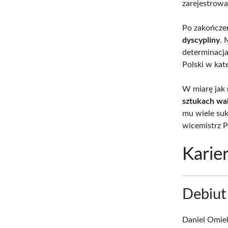
zarejestrował
Po zakończen
dyscypliny
. 
determinacj
Polski w kate
W miarę jak 
sztukach wal
mu wiele suk
wicemistrz P
Kari
Debiut
Daniel Omie