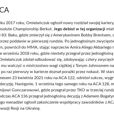
CA
ku 2017 roku, Omielańczuk ogłosił nowy rozdział swojej kariery
Absolute Championship Berkut.
Jego debiut w tej organizacji
miał
83: Baku, gdzie zmierzył się z Amerykaninem Bobby Brentsem,
rzez poddanie w pierwszej rundzie. Po jednogłośnym zwycięstw
m, powrócił do MMA, stając naprzeciw Amira Aliego Akbariego 
 wrześniu 2018 roku, gdzie niestety przegrał przez jednogłośną
 Omielańczuk zdołał odbudować się, zdobywając cztery zwycięst
o mu walczyć o mistrzostwo wagi ciężkiej z Tonym Johnsonem n
m po raz pierwszy w karierze doznał porażki przez nokaut. W star
mesem 23 kwietnia 2021 roku na ACA 122, odniósł sukces, wyg
decyzję. Następnie, 1 września tego samego roku na ACA 128, m
nijowi Gonczarowowi, gdzie przegrał przez TKO w trzeciej rundz
odczas ACA 136 przegrał jednogłośną decyzją z Adamem Bogaty
jego menadżer ogłosił zakończenie współpracy zawodników z AC
wazji Rosji na Ukrainę.