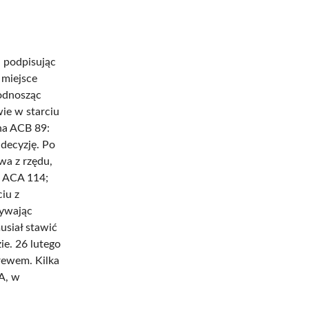
, podpisując
 miejsce
 odnosząc
ie w starciu
na ACB 89:
 decyzję. Po
wa z rzędu,
a ACA 114;
ciu z
rywając
usiał stawić
ie. 26 lutego
rewem. Kilka
A, w