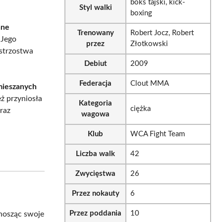
boks tajski, kick-
Styl walki
boxing
nne
Trenowany
Robert Jocz, Robert
 Jego
przez
Złotkowski
strzostwa
Debiut
2009
Federacja
Clout MMA
mieszanych
ż przyniosła
Kategoria
ciężka
oraz
wagowa
Klub
WCA Fight Team
Liczba walk
42
Zwycięstwa
26
Przez nokauty
6
Przez poddania
10
nosząc swoje