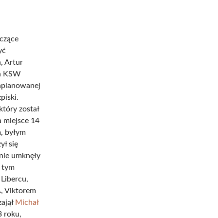
yczące
yć
, Artur
ja KSW
zaplanowanej
piski.
który został
a miejsce 14
m, byłym
ył się
nie umknęły
 tym
Libercu,
, Viktorem
zajął
Michał
3 roku,