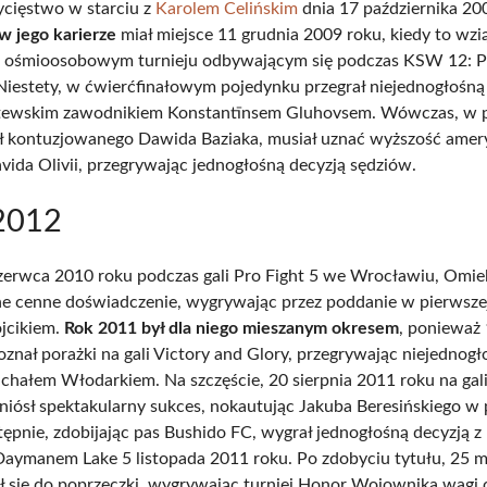
ycięstwo w starciu z
Karolem Celińskim
dnia 17 października 20
w jego karierze
miał miejsce 11 grudnia 2009 roku, kiedy to wzią
 ośmioosobowym turnieju odbywającym się podczas KSW 12: P
Niestety, w ćwierćfinałowym pojedynku przegrał niejednogłośną
otewskim zawodnikiem Konstantīnsem Gluhovsem. Wówczas, w pó
ił kontuzjowanego Dawida Baziaka, musiał uznać wyższość amer
vida Olivii, przegrywając jednogłośną decyzją sędziów.
2012
zerwca 2010 roku podczas gali Pro Fight 5 we Wrocławiu, Omie
ne cenne doświadczenie, wygrywając przez poddanie w pierwszej
jcikiem.
Rok 2011 był dla niego mieszanym okresem
, ponieważ
oznał porażki na gali Victory and Glory, przegrywając niejednogł
chałem Włodarkiem. Na szczęście, 20 sierpnia 2011 roku na gal
iósł spektakularny sukces, nokautując Jakuba Beresińskiego w 
tępnie, zdobijając pas Bushido FC, wygrał jednogłośną decyzją z
aymanem Lake 5 listopada 2011 roku. Po zdobyciu tytułu, 25 
ł się do poprzeczki, wygrywając turniej Honor Wojownika wagi c