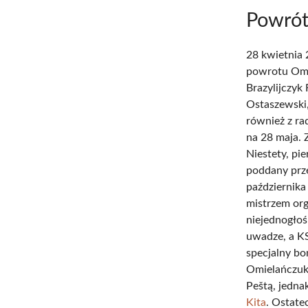
Powró
28 kwietnia 
powrotu Omi
Brazylijczyk
Ostaszewski,
również z ra
na 28 maja. Z
Niestety, pi
poddany prze
października
mistrzem org
niejednogło
uwadze, a K
specjalny bo
Omielańczuk
Peštą, jedna
Kita
. Ostate