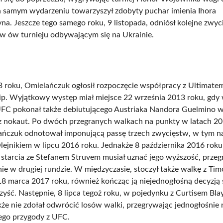
 samym wydarzeniu towarzyszył zdobyty puchar imienia Ihora
. Jeszcze tego samego roku, 9 listopada, odniósł kolejne zwyc
w ów turnieju odbywającym się na Ukrainie.
 roku, Omielańczuk ogłosił rozpoczęcie współpracy z Ultimatem
p. Wyjątkowy występ miał miejsce 22 września 2013 roku, gdy
FC pokonał także debiutującego Austriaka Nandora Guelmino w 
z nokaut. Po dwóch przegranych walkach na punkty w latach 20
ańczuk odnotował imponującą passę trzech zwycięstw, w tym 
lejnikiem w lipcu 2016 roku. Jednakże 8 października 2016 roku
starcia ze Stefanem Struvem musiał uznać jego wyższość, prze
ie w drugiej rundzie. W międzyczasie, stoczył także walkę z Ti
 marca 2017 roku, również kończąc ją niejednogłośną decyzją
zyść. Następnie, 8 lipca tegoż roku, w pojedynku z Curtisem Bl
że nie zdołał odwrócić losów walki, przegrywając jednogłośnie 
ego przygody z UFC.