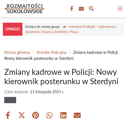
Przejdź
M
do
treści
Dołącz do nowej grupy
Sokołów Podlaski - Ogłoszenia |
UWAGA!
Sprzedam | Kupię | Zamienię | Praca
Strona główna
/
Kronika Policyjna
/
Zmiany kadrowe w Policji:
Nowy kierownik posterunku w Sterdyni
Zmiany kadrowe w Policji: Nowy
kierownik posterunku w Sterdyni
Data dodania:
21 listopada 2025 r.
Share
Share
Share
Share
Share
Share
on
on
on
on
on
on
Facebook
X
Pinterest
WhatsApp
LinkedIn
Email