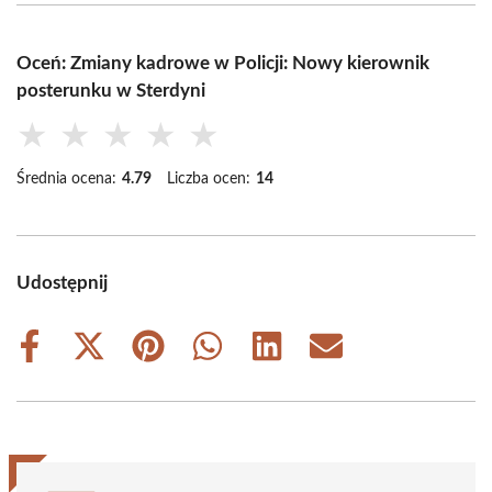
Oceń: Zmiany kadrowe w Policji: Nowy kierownik
posterunku w Sterdyni
★
★
★
★
★
Średnia ocena:
4.79
Liczba ocen:
14
Udostępnij
Share
Share
Share
Share
Share
Share
on
on
on
on
on
on
Facebook
X
Pinterest
WhatsApp
LinkedIn
Email
(Twitter)