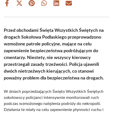
Share
Share
Share
Share
Share
Share
on
on
on
on
on
on
Facebook
X
Pinterest
WhatsApp
LinkedIn
Email
(Twitter)
Przed obchodami Święta Wszystkich Świętych na
drogach Sokołowa Podlaskiego przeprowadzono
wzmożone patrole policyjne, mające na celu
zapewnienie bezpieczeństwa podróżującym do
cmentarzy. Niestety, nie wszyscy kierowcy
przestrzegali zasady trzeźwości. Policja ujawnili
dwóch nietrzeźwych kierujących, co stanowi
poważny problem dla bezpieczeństwa na drogach.
W dniach poprzedzających Święto Wszystkich Świętych
sokołowscy policjanci intensywnie monitorowali ruch
podczas wzmożonego natężenia podróży do nekropolii.
Działania te miały na celu zapewnienie płynności ruchu i