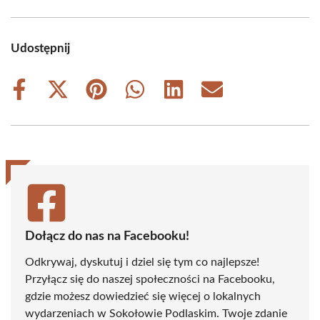
Udostępnij
Share
Share
Share
Share
Share
Share
on
on
on
on
on
on
Facebook
X
Pinterest
WhatsApp
LinkedIn
Email
(Twitter)
Dołącz do nas na Facebooku!
Odkrywaj, dyskutuj i dziel się tym co najlepsze!
Przyłącz się do naszej społeczności na Facebooku,
gdzie możesz dowiedzieć się więcej o lokalnych
wydarzeniach w Sokołowie Podlaskim. Twoje zdanie