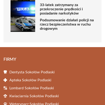
33-latek zatrzymany za
przekroczenie prędkości i
posiadanie narkotyków
Podsumowanie działań policji na
rzecz bezpieczeństwa w ruchu
drogowym
FIRMY
Dentysta Sokołów Podlaski
Apteka Sokołów Podlaski
Lombard Sokołów Podlaski
Kwiaciarnia Sokołów Podlaski
Weterynarz Sokołów Podlaski