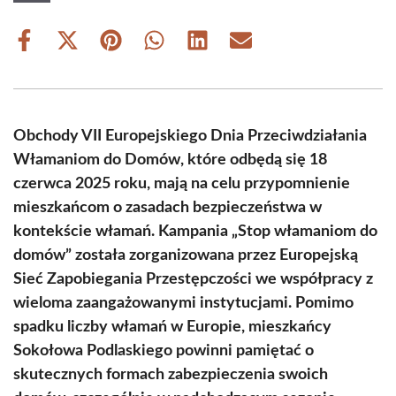
Share
Share
Share
Share
Share
Share
on
on
on
on
on
on
Facebook
X
Pinterest
WhatsApp
LinkedIn
Email
(Twitter)
Obchody VII Europejskiego Dnia Przeciwdziałania
Włamaniom do Domów, które odbędą się 18
czerwca 2025 roku, mają na celu przypomnienie
mieszkańcom o zasadach bezpieczeństwa w
kontekście włamań. Kampania „Stop włamaniom do
domów” została zorganizowana przez Europejską
Sieć Zapobiegania Przestępczości we współpracy z
wieloma zaangażowanymi instytucjami. Pomimo
spadku liczby włamań w Europie, mieszkańcy
Sokołowa Podlaskiego powinni pamiętać o
skutecznych formach zabezpieczenia swoich