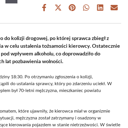
Share
Share
Share
Share
Share
Share
on
on
on
on
on
on
Facebook
X
Pinterest
WhatsApp
LinkedIn
Email
(Twitter)
do kolizji drogowej, po której sprawca zbiegł z
ia w celu ustalenia tożsamości kierowcy. Ostatecznie
cy pod wpływem alkoholu, co doprowadziło do
h lat pozbawienia wolności.
ziny 18:30. Po otrzymaniu zgłoszenia o kolizji,
ąpili do ustalania sprawcy, który po zdarzeniu uciekł. W
Oplem był 70-letni mężczyzna, mieszkaniec powiatu
omatem, które ujawniły, że kierowca miał w organizmie
sytuacji, mężczyzna został zatrzymany i osadzony w
czące kierowania pojazdem w stanie nietrzeźwości. W świetle