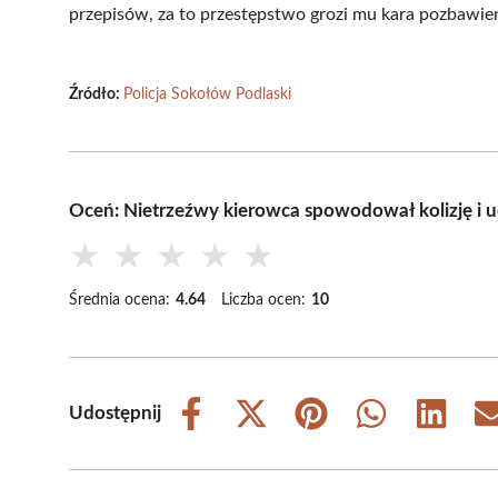
przepisów, za to przestępstwo grozi mu kara pozbawien
Źródło:
Policja Sokołów Podlaski
Oceń: Nietrzeźwy kierowca spowodował kolizję i uc
★
★
★
★
★
Średnia ocena:
4.64
Liczba ocen:
10
Udostępnij
Share
Share
Share
Share
Share
on
on
on
on
on
Facebook
X
Pinterest
WhatsApp
LinkedIn
(Twitter)