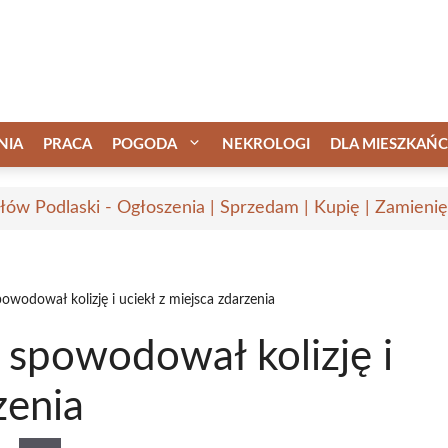
NIA
PRACA
POGODA
NEKROLOGI
DLA MIESZKAŃ
łów Podlaski - Ogłoszenia | Sprzedam | Kupię | Zamienię
owodował kolizję i uciekł z miejsca zdarzenia
 spowodował kolizję i
zenia