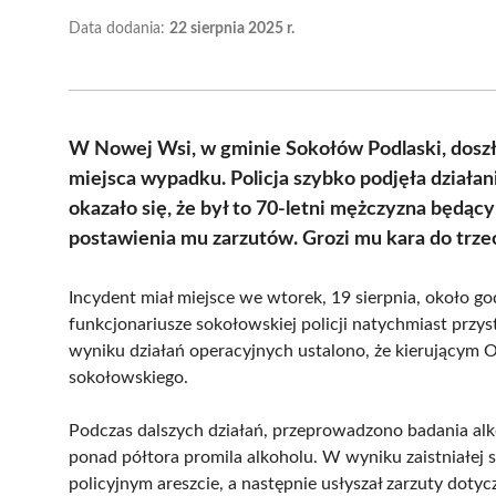
Data dodania:
22 sierpnia 2025 r.
W Nowej Wsi, w gminie Sokołów Podlaski, doszło 
miejsca wypadku. Policja szybko podjęła działan
okazało się, że był to 70-letni mężczyzna będą
postawienia mu zarzutów. Grozi mu kara do trzec
Incydent miał miejsce we wtorek, 19 sierpnia, około god
funkcjonariusze sokołowskiej policji natychmiast przyst
wyniku działań operacyjnych ustalono, że kierującym 
sokołowskiego.
Podczas dalszych działań, przeprowadzono badania alk
ponad półtora promila alkoholu. W wyniku zaistniałej 
policyjnym areszcie, a następnie usłyszał zarzuty doty