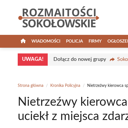
Przejdź
do
treści
WIADOMOŚCI
POLICJA
FIRMY
OGŁOSZE
UWAGA!
Dołącz do nowej grupy
Soko
Strona główna
/
Kronika Policyjna
/
Nietrzeźwy kierowca sp
Nietrzeźwy kierowca
uciekł z miejsca zdar