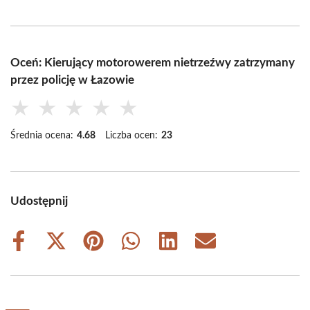
Oceń: Kierujący motorowerem nietrzeźwy zatrzymany
przez policję w Łazowie
★
★
★
★
★
Średnia ocena:
4.68
Liczba ocen:
23
Udostępnij
Share
Share
Share
Share
Share
Share
on
on
on
on
on
on
Facebook
X
Pinterest
WhatsApp
LinkedIn
Email
(Twitter)