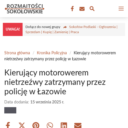
Przejdź
M
do
treści
Dołącz do nowej grupy
Sokołów Podlaski - Ogłoszenia |
UWAGA!
Sprzedam | Kupię | Zamienię | Praca
Strona główna
/
Kronika Policyjna
/
Kierujący motorowerem
nietrzeźwy zatrzymany przez policję w Łazowie
Kierujący motorowerem
nietrzeźwy zatrzymany przez
policję w Łazowie
Data dodania:
15 września 2025 r.
Share
Share
Share
Share
Share
Share