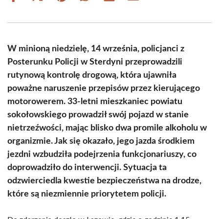
on
on
on
on
on
on
Facebook
X
Pinterest
WhatsApp
LinkedIn
Email
(Twitter)
W minioną niedzielę, 14 września, policjanci z
Posterunku Policji w Sterdyni przeprowadzili
rutynową kontrolę drogową, która ujawniła
poważne naruszenie przepisów przez kierującego
motorowerem. 33-letni mieszkaniec powiatu
sokołowskiego prowadził swój pojazd w stanie
nietrzeźwości, mając blisko dwa promile alkoholu w
organizmie. Jak się okazało, jego jazda środkiem
jezdni wzbudziła podejrzenia funkcjonariuszy, co
doprowadziło do interwencji. Sytuacja ta
odzwierciedla kwestie bezpieczeństwa na drodze,
które są niezmiennie priorytetem policji.