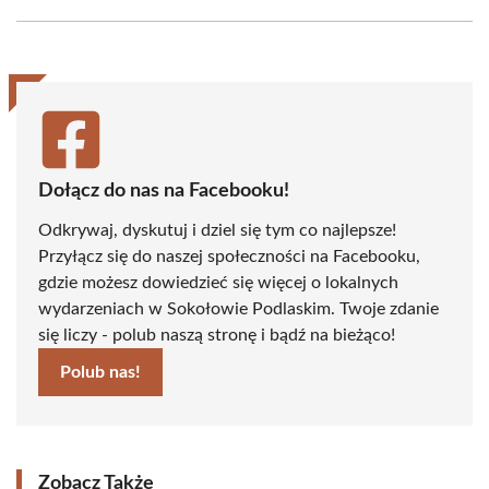
Facebook
X
Pinterest
WhatsApp
LinkedIn
Email
(Twitter)
Dołącz do nas na Facebooku!
Odkrywaj, dyskutuj i dziel się tym co najlepsze!
Przyłącz się do naszej społeczności na Facebooku,
gdzie możesz dowiedzieć się więcej o lokalnych
wydarzeniach w Sokołowie Podlaskim. Twoje zdanie
się liczy - polub naszą stronę i bądź na bieżąco!
Polub nas!
Zobacz Także