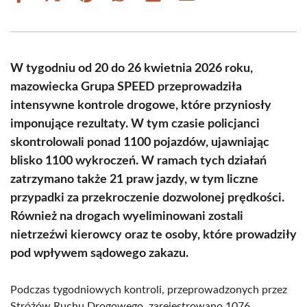
on
on
on
on
on
on
Facebook
X
Pinterest
WhatsApp
LinkedIn
Email
(Twitter)
W tygodniu od 20 do 26 kwietnia 2026 roku,
mazowiecka Grupa SPEED przeprowadziła
intensywne kontrole drogowe, które przyniosły
imponujące rezultaty. W tym czasie policjanci
skontrolowali ponad 1100 pojazdów, ujawniając
blisko 1100 wykroczeń. W ramach tych działań
zatrzymano także 21 praw jazdy, w tym liczne
przypadki za przekroczenie dozwolonej prędkości.
Również na drogach wyeliminowani zostali
nietrzeźwi kierowcy oraz te osoby, które prowadziły
pod wpływem sądowego zakazu.
Podczas tygodniowych kontroli, przeprowadzonych przez
Stróżów Ruchu Drogowego, zarejestrowano 1076