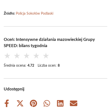
Źródło:
Policja Sokołów Podlaski
Oceń: Intensywne działania mazowieckiej Grupy
SPEED: bilans tygodnia
★
★
★
★
★
Średnia ocena:
4.72
Liczba ocen:
8
Udostępnij
Share
Share
Share
Share
Share
Share
on
on
on
on
on
on