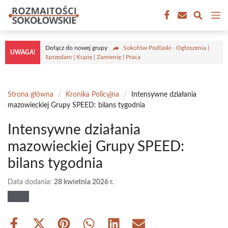
Przejdź
M
do
treści
Dołącz do nowej grupy
Sokołów Podlaski - Ogłoszenia |
UWAGA!
Sprzedam | Kupię | Zamienię | Praca
Strona główna
/
Kronika Policyjna
/
Intensywne działania
mazowieckiej Grupy SPEED: bilans tygodnia
Intensywne działania
mazowieckiej Grupy SPEED:
bilans tygodnia
Data dodania:
28 kwietnia 2026 r.
Share
Share
Share
Share
Share
Share