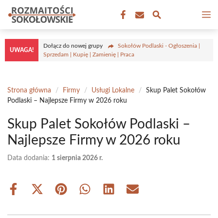
Przejdź
M
do
treści
Dołącz do nowej grupy
Sokołów Podlaski - Ogłoszenia |
UWAGA!
Sprzedam | Kupię | Zamienię | Praca
Strona główna
/
Firmy
/
Usługi Lokalne
/
Skup Palet Sokołów
Podlaski – Najlepsze Firmy w 2026 roku
Skup Palet Sokołów Podlaski –
Najlepsze Firmy w 2026 roku
Data dodania:
1 sierpnia 2026 r.
Share
Share
Share
Share
Share
Share
on
on
on
on
on
on
Facebook
X
Pinterest
WhatsApp
LinkedIn
Email
(Twitter)