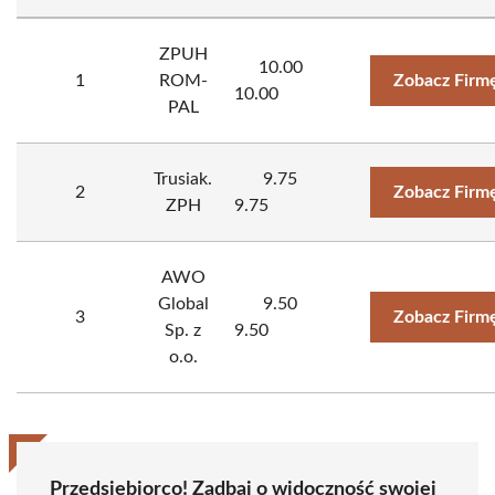
ZPUH
10.00
1
ROM-
Zobacz Firm
10.00
PAL
Trusiak.
9.75
2
Zobacz Firm
ZPH
9.75
AWO
Global
9.50
3
Zobacz Firm
Sp. z
9.50
o.o.
Przedsiębiorco! Zadbaj o widoczność swojej