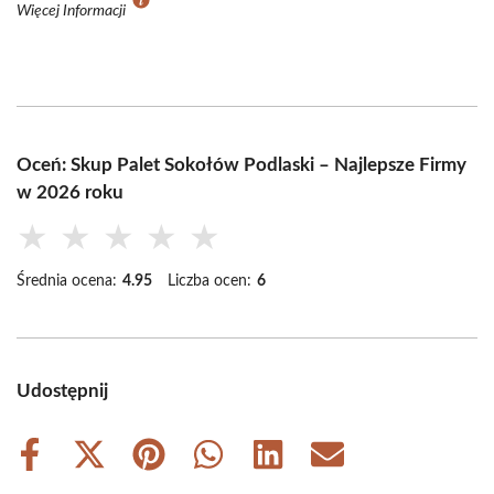
Więcej Informacji
Oceń: Skup Palet Sokołów Podlaski – Najlepsze Firmy
w 2026 roku
★
★
★
★
★
Średnia ocena:
4.95
Liczba ocen:
6
Udostępnij
Share
Share
Share
Share
Share
Share
on
on
on
on
on
on