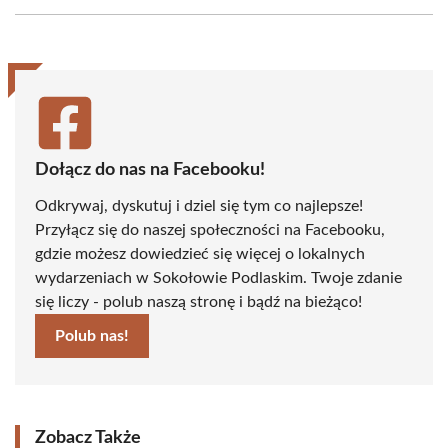
Facebook
X
Pinterest
WhatsApp
LinkedIn
Email
(Twitter)
Dołącz do nas na Facebooku!
Odkrywaj, dyskutuj i dziel się tym co najlepsze!
Przyłącz się do naszej społeczności na Facebooku,
gdzie możesz dowiedzieć się więcej o lokalnych
wydarzeniach w Sokołowie Podlaskim. Twoje zdanie
się liczy - polub naszą stronę i bądź na bieżąco!
Polub nas!
Zobacz Także